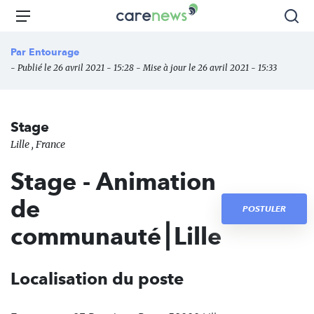
Aller
Carenews,
Menu
Rec
au
Le
contenu
média
Par
Entourage
principal
des
- Publié le 26 avril 2021 - 15:28 - Mise à jour le 26 avril 2021 - 15:33
acteurs
de
l'engagement
Stage
Lille , France
Stage - Animation
de
POSTULER
communauté⎮Lille
Localisation du poste