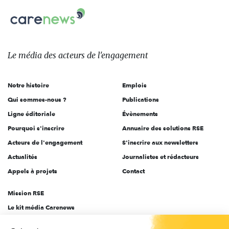
Carenews,
sur:
Le
média
des
Le média
des acteurs
de l'engagement
acteurs
de
Notre histoire
Emplois
l'engagement
Qui sommes-nous ?
Publications
Ligne éditoriale
Évènements
Pourquoi s'inscrire
Annuaire des solutions RSE
Acteurs de l'engagement
S'inscrire aux newsletters
Actualités
Journalistes et rédacteurs
Appels à projets
Contact
Mission RSE
Le kit média Carenews
Groupe AEF