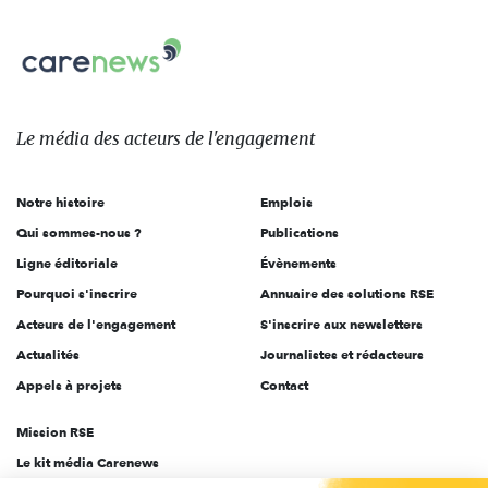
nous
Carenews,
sur:
Le
média
des
Le média
des acteurs
de l'engagement
acteurs
de
Notre histoire
Emplois
l'engagement
Qui sommes-nous ?
Publications
Ligne éditoriale
Évènements
Pourquoi s'inscrire
Annuaire des solutions RSE
Acteurs de l'engagement
S'inscrire aux newsletters
Actualités
Journalistes et rédacteurs
Appels à projets
Contact
Mission RSE
Le kit média Carenews