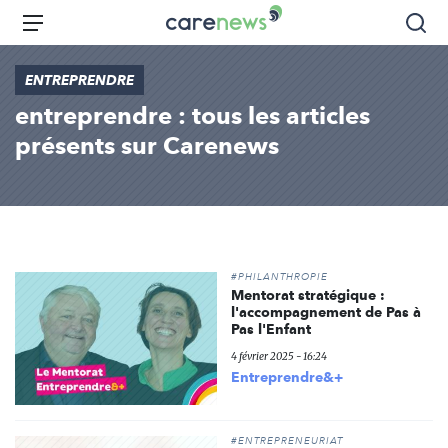
Aller
Carenews,
Menu
Rec
au
Le
contenu
média
ENTREPRENDRE
principal
des
entreprendre : tous les articles
acteurs
de
présents sur Carenews
l'engagement
#PHILANTHROPIE
Mentorat stratégique :
l'accompagnement de Pas à
Pas l'Enfant
4 février 2025 - 16:24
Entreprendre&+
#ENTREPRENEURIAT