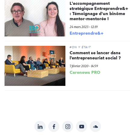
L'accompagnement
stratégique Entreprendre&+
: Témoignage d'un binôme
mentor-mentorée !
24 mars 2023 - 12:19
Entreprendre&+
#ON Y ÉTAIT
Comment se lancer dans
l’entrepreneuriat social ?
7 février 2020 - 14:59
Carenews PRO
LinkedIn
Facebook
Instagram
YouTube
Soundcloud
Suivez-