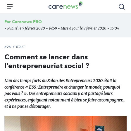
Aller
Carenews,
Menu
Rec
au
Le
contenu
média
Par
Carenews PRO
principal
des
- Publié le 7 février 2020 - 14:59 - Mise à jour le 7 février 2020 - 15:04
acteurs
de
l'engagement
#ON Y ÉTAIT
Comment se lancer dans
l’entrepreneuriat social ?
L’un des temps forts du Salon des Entrepreneurs 2020 était la
conférence « ESS : Entreprendre et changer le monde, pourquoi
pas vous ? ». Des entrepreneurs sociaux y ont partagé leurs
expériences, enjoignant notamment à bien se faire accompagner…
et à ne pas se décourager.