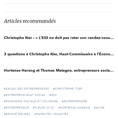
Articles recommandés
Christophe Itier : « L'ESS ne doit pas rater son rendez-vous avec l'Histoire »
3 questions à Christophe Itier, Haut-Commissaire à l'Économie Sociale et Solidaire
Hortense Harang et Thomas Matagne, entrepreneurs sociaux de l’année 2019
#SALON DES ENTREPRENEURS
#CHRISTOPHE ITIER
#ENTREPRENEURIAT SOCIAL
#ESS
#ÉCONOMIE SOCIALE ET SOLIDAIRE
#ENTREPRENDRE
#ENTREPRENEUR
#FLEURS D'ICI
#HORTENSE HARANG
#AVISE
#ARIANE DELMAS
#MARMITES VOLANTES