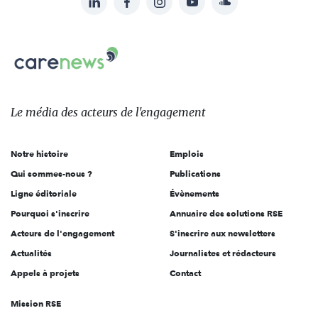
Suivez-
nous
Carenews,
sur:
Le
média
des
Le média
des acteurs
de l'engagement
acteurs
de
Notre histoire
Emplois
l'engagement
Qui sommes-nous ?
Publications
Ligne éditoriale
Évènements
Pourquoi s'inscrire
Annuaire des solutions RSE
Acteurs de l'engagement
S'inscrire aux newsletters
Actualités
Journalistes et rédacteurs
Appels à projets
Contact
Mission RSE