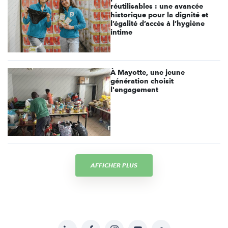
réutilisables : une avancée
historique pour la dignité et
l’égalité d’accès à l’hygiène
intime
À Mayotte, une jeune
génération choisit
l'engagement
AFFICHER PLUS
LinkedIn
Facebook
Instagram
YouTube
Soundcloud