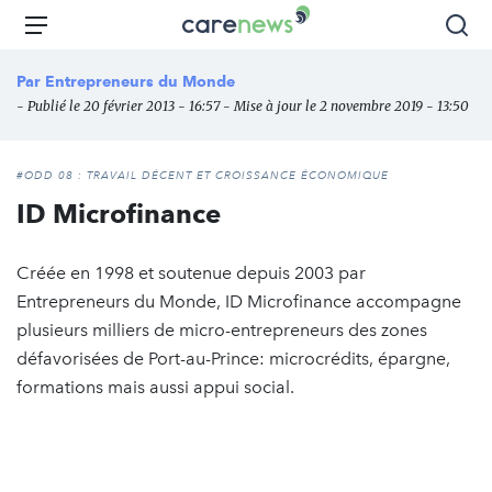
Aller
Carenews,
Menu
Rec
au
Le
contenu
média
Par
Entrepreneurs du Monde
principal
des
- Publié le 20 février 2013 - 16:57 - Mise à jour le 2 novembre 2019 - 13:50
acteurs
de
l'engagement
#ODD 08 : TRAVAIL DÉCENT ET CROISSANCE ÉCONOMIQUE
ID Microfinance
Créée en 1998 et soutenue depuis 2003 par
Entrepreneurs du Monde, ID Microfinance accompagne
plusieurs milliers de micro-entrepreneurs des zones
défavorisées de Port-au-Prince: microcrédits, épargne,
formations mais aussi appui social.