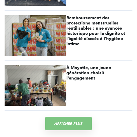
Remboursement des
protections menstruelles
réutilisables : une avancée
historique pour la dignité et
l’égalité d’accès à l’hygiène
intime
À Mayotte, une jeune
génération choisit
l'engagement
AFFICHER PLUS