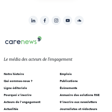
LinkedIn
Facebook
Instagram
YouTube
Soundcloud
Suivez-
nous
Carenews,
sur:
Le
média
des
Le média
des acteurs
de l'engagement
acteurs
de
Notre histoire
Emplois
l'engagement
Qui sommes-nous ?
Publications
Ligne éditoriale
Évènements
Pourquoi s'inscrire
Annuaire des solutions RSE
Acteurs de l'engagement
S'inscrire aux newsletters
Actualités
Journalistes et rédacteurs