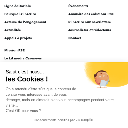
Ligne éditoriale
Évènements
Pourquoi s'inscrire
Annuaire des solutions RSE
Acteurs de l'engagement
S'inscrire aux newsletters
Actualités
Journalistes et rédacteurs
Appels à projets
Contact
Mission RSE
Le kit média Carenews
Groupe AEF
Salut c'est nous...
AEF info
les Cookies !
Novethic
On a attendu d'être sûrs que le contenu de
PRODURABLE
ce site vous intéresse avant de vous
Inclusiv Day
déranger, mais on aimerait bien vous accompagner pendant votre
visite...
C'est OK pour vous ?
CGV
Données personnelles
Mentions légales
2025-2026 Tout droits réservés
Consentements certifiés par