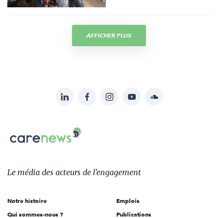
AFFICHER PLUS
LinkedIn
Facebook
Instagram
YouTube
Soundcloud
Suivez-
nous
Carenews,
sur:
Le
média
des
Le média
des acteurs
de l'engagement
acteurs
de
Notre histoire
Emplois
l'engagement
Qui sommes-nous ?
Publications