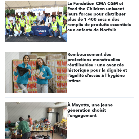
La Fondation CMA CGM et
Feed the Children unissent
leurs forces pour distribuer
plus de 1 400 sacs à dos
remplis de produits essentiels
aux enfants de Norfolk
Remboursement des
protections menstruelles
réutilisables : une avancée
historique pour la dignité et
l’égalité d’accès à l’hygiène
intime
À Mayotte, une jeune
génération choisit
l'engagement