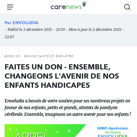
Aller
Carenews,
Menu
Rec
au
Le
contenu
média
Par
ENVOLUDIA
principal
des
- Publié le 2 décembre 2015 - 21:59 - Mise à jour le 2 décembre 2015 -
acteurs
22:07
de
l'engagement
#ODD 03 : BONNE SANTÉ ET BIEN-ÊTRE
FAITES UN DON - ENSEMBLE,
CHANGEONS L'AVENIR DE NOS
ENFANTS HANDICAPES
Envoludia a besoin de votre soutien pour ses nombreux projets en
faveur de nos enfants, petits et grands, atteints de paralysie
cérébrale. Ensemble, imaginons un autre avenir pour nos enfants !