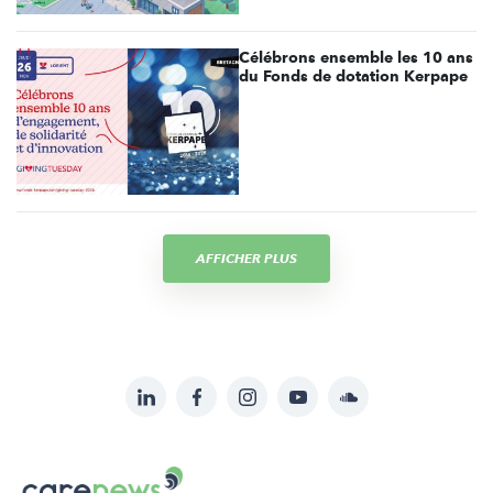
Célébrons ensemble les 10 ans
du Fonds de dotation Kerpape
AFFICHER PLUS
LinkedIn
Facebook
Instagram
YouTube
Soundcloud
Suivez-
nous
Carenews,
sur: