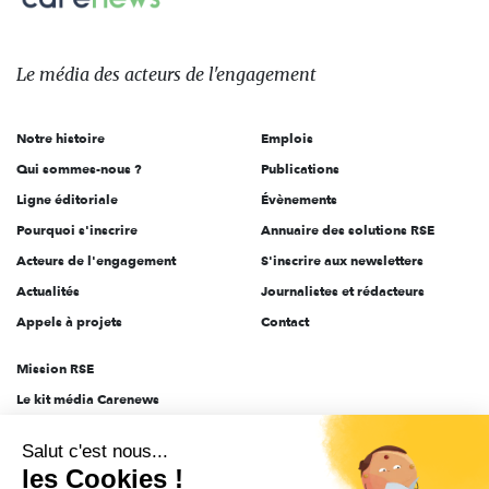
Le
média
des
Le média
des acteurs
de l'engagement
acteurs
de
Notre histoire
Emplois
l'engagement
Qui sommes-nous ?
Publications
Ligne éditoriale
Évènements
Pourquoi s'inscrire
Annuaire des solutions RSE
Acteurs de l'engagement
S'inscrire aux newsletters
Actualités
Journalistes et rédacteurs
Appels à projets
Contact
Mission RSE
Le kit média Carenews
Groupe AEF
Salut c'est nous...
AEF info
les Cookies !