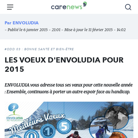
Aller
Carenews,
Menu
Rec
au
Le
contenu
média
Par
ENVOLUDIA
principal
des
- Publié le 6 janvier 2015 - 21:01 - Mise à jour le 11 février 2015 - 14:02
acteurs
de
l'engagement
#ODD 03 : BONNE SANTÉ ET BIEN-ÊTRE
LES VOEUX D'ENVOLUDIA POUR
2015
ENVOLUDIA vous adresse tous ses vœux pour cette nouvelle année
: Ensemble, continuons à porter un autre espoir face au handicap.