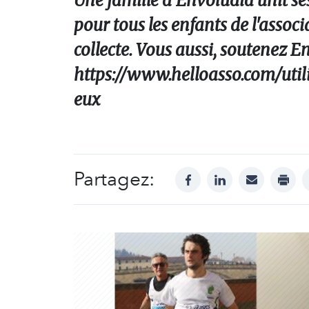
Une famille d'Envoludia unit ses
pour tous les enfants de l'asso
collecte. Vous aussi, soutenez En
https://www.helloasso.com/util
eux
Partagez:
facebook
linkedin
mail
print