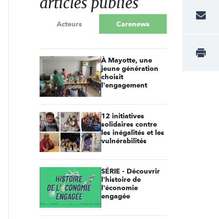
articles publiés
Acteurs
Carenews
À Mayotte, une
jeune génération
choisit
l'engagement
12 initiatives
solidaires contre
les inégalités et les
vulnérabilités
SÉRIE - Découvrir
l'histoire de
l'économie
engagée