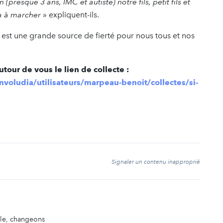
resque 3 ans, IMC et autiste) notre fils, petit fils et
a à marcher
» expliquent-ils.
n est une grande source de fierté pour nous tous et nos
utour de vous le lien de collecte :
voludia/utilisateurs/marpeau-benoit/collectes/si-
t
Signaler un contenu inapproprié
e, changeons