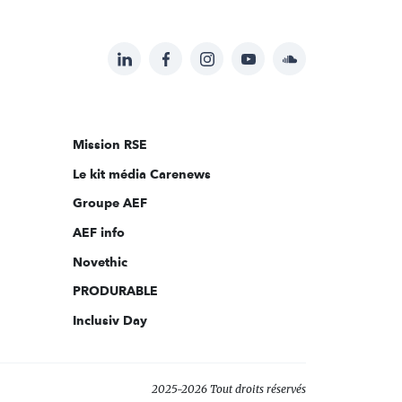
LinkedIn
Facebook
Instagram
YouTube
Soundcloud
Suivez-
nous
sur:
Mission RSE
Le kit média Carenews
Groupe AEF
AEF info
Novethic
PRODURABLE
Inclusiv Day
2025-2026 Tout droits réservés