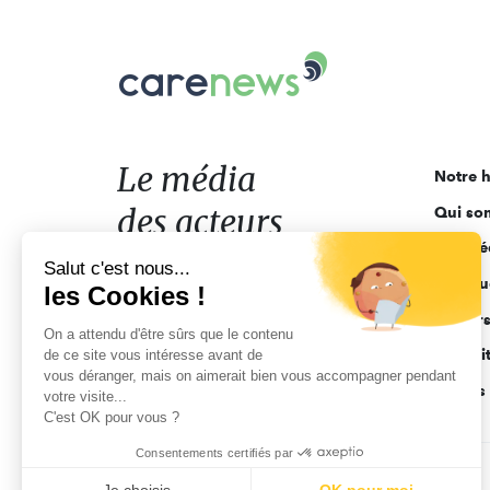
Carenews,
Le
média
des
acteurs
Le média
Notre h
de
des acteurs
Qui so
l'engagement
Ligne é
de l'engagement
Salut c'est nous...
Pourquo
les Cookies !
Acteur
On a attendu d'être sûrs que le contenu
Actuali
de ce site vous intéresse avant de
vous déranger, mais on aimerait bien vous accompagner pendant
Appels 
votre visite...
C'est OK pour vous ?
Consentements certifiés par
CGV
Données personnelles
Mentions légales