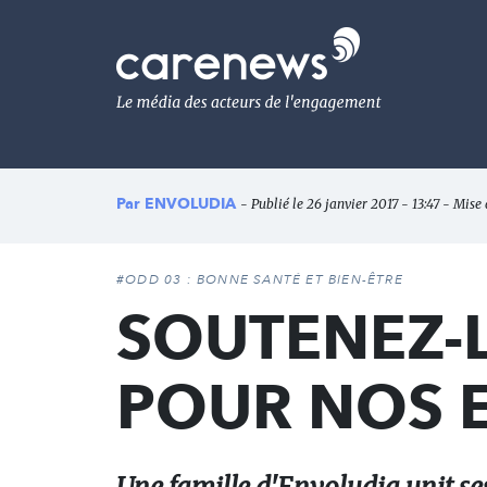
Aller
au
Carenews,
contenu
Le
principal
média
des
acteurs
de
l'engagement
Par
ENVOLUDIA
- Publié le 26 janvier 2017 - 13:47 - Mise 
#ODD 03 : BONNE SANTÉ ET BIEN-ÊTRE
SOUTENEZ-L
POUR NOS 