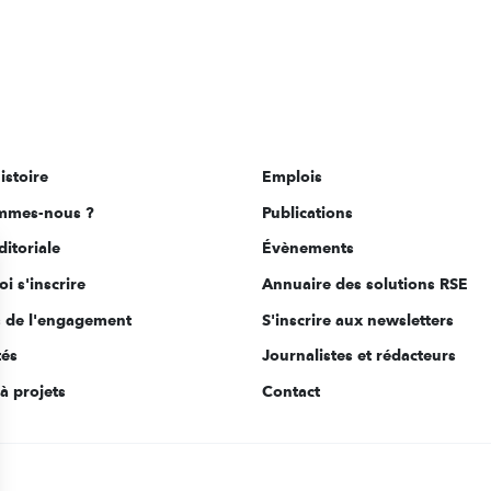
istoire
Emplois
mmes-nous ?
Publications
ditoriale
Évènements
i s'inscrire
Annuaire des solutions RSE
s de l'engagement
S'inscrire aux newsletters
tés
Journalistes et rédacteurs
à projets
Contact