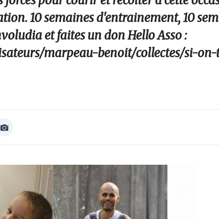
 forces pour courir et récolter à cette occ
ciation. 10 semaines d'entrainement, 10 se
voludia et faites un don Hello Asso :
isateurs/marpeau-benoit/collectes/si-on-t
Afficher
Image