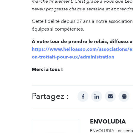
marche finalement. C’est grâce à vous que Léon (p
neveu progresse chaque semaine et apprendr
Cette fidélité depuis 27 ans à notre associatio
équipes si compétentes.
À notre tour de prendre le relais, diffusez a
https://www.helloasso.com/associations/en
on-trottait-pour-eux/administration
Merci à tous !
Partagez :
facebook
linkedin
mail
prin
ENVOLUDIA
ENVOLUDIA : ensembl