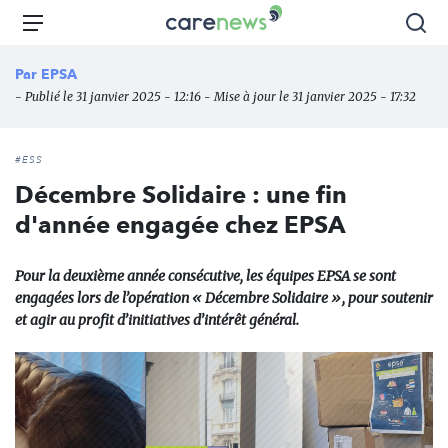
Aller
Carenews,
Menu
Rec
au
Le
contenu
média
Par
EPSA
principal
des
- Publié le 31 janvier 2025 - 12:16 - Mise à jour le 31 janvier 2025 - 17:32
acteurs
de
l'engagement
#ESS
Décembre Solidaire : une fin
d'année engagée chez EPSA
Pour la deuxième année consécutive, les équipes EPSA se sont
engagées lors de l’opération « Décembre Solidaire », pour soutenir
et agir au profit d’initiatives d’intérêt général.