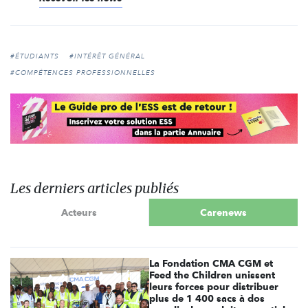
#ÉTUDIANTS
#INTÉRÊT GÉNÉRAL
#COMPÉTENCES PROFESSIONNELLES
Les derniers articles publiés
Acteurs
Carenews
La Fondation CMA CGM et
Feed the Children unissent
leurs forces pour distribuer
plus de 1 400 sacs à dos