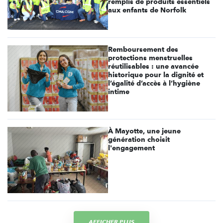
remplis de produits essentiels
aux enfants de Norfolk
Remboursement des
protections menstruelles
réutilisables : une avancée
historique pour la dignité et
l’égalité d’accès à l’hygiène
intime
À Mayotte, une jeune
génération choisit
l'engagement
AFFICHER PLUS