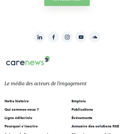
LinkedIn
Facebook
Instagram
YouTube
Soundcloud
Suivez-
nous
Carenews,
sur:
Le
média
des
Le média
des acteurs
de l'engagement
acteurs
de
Notre histoire
Emplois
l'engagement
Qui sommes-nous ?
Publications
Ligne éditoriale
Évènements
Pourquoi s'inscrire
Annuaire des solutions RSE