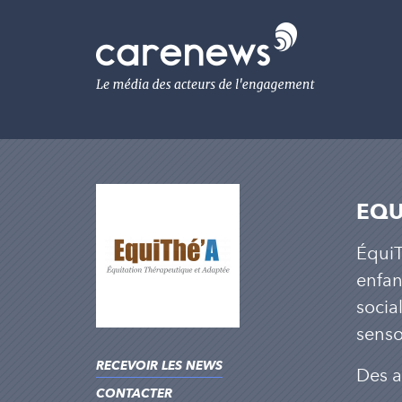
Aller
au
Carenews,
contenu
Le
principal
média
des
acteurs
de
l'engagement
EQUI
ÉquiT
enfan
socia
sensor
RECEVOIR LES NEWS
Des a
CONTACTER