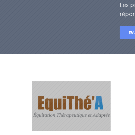
Les p
répon
EN 