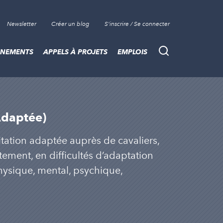
Newsletter
Créer un blog
S'inscrire / Se connecter
ÈNEMENTS
APPELS À PROJETS
EMPLOIS
Recherche
Adaptée)
tation adaptée auprès de cavaliers,
ment, en difficultés d’adaptation
hysique, mental, psychique,