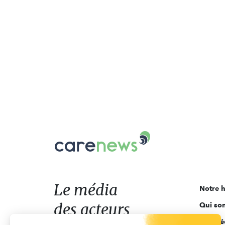
Carenews,
Le
média
des
acteurs
Le média
Notre h
de
des acteurs
Qui so
l'engagement
Ligne é