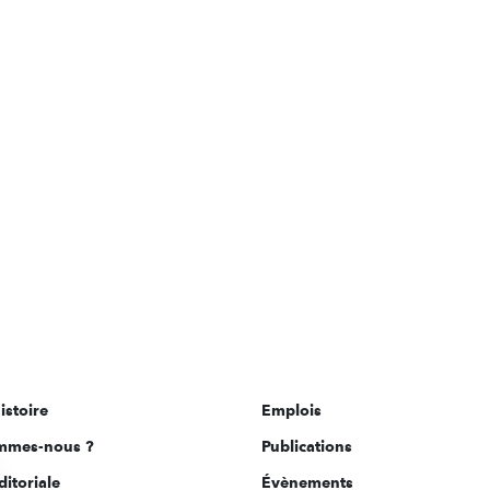
istoire
Emplois
mmes-nous ?
Publications
ditoriale
Évènements