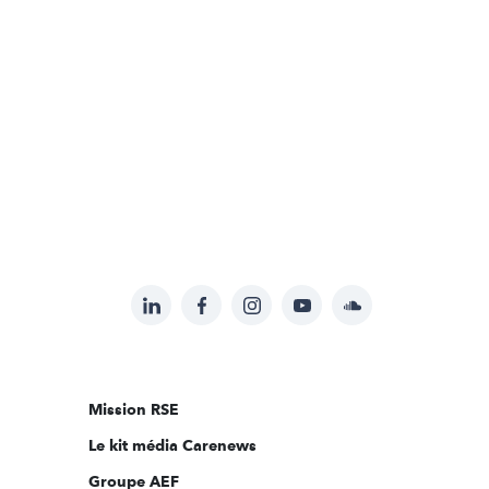
LinkedIn
Facebook
Instagram
YouTube
Soundcloud
Suivez-
nous
sur:
Mission RSE
Le kit média Carenews
Groupe AEF