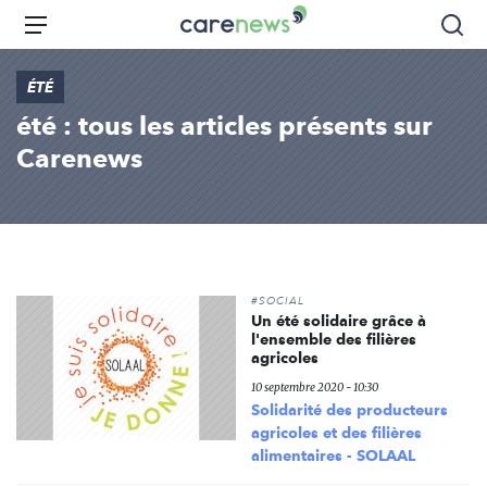
Aller
Carenews,
Menu
Rec
au
Le
contenu
média
ÉTÉ
principal
des
été : tous les articles présents sur
acteurs
de
Carenews
l'engagement
#SOCIAL
Un été solidaire grâce à
l'ensemble des filières
agricoles
10 septembre 2020 - 10:30
Solidarité des producteurs
agricoles et des filières
alimentaires - SOLAAL