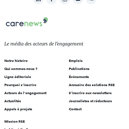
nous
Carenews,
sur:
Le
média
des
Le média
des acteurs
de l'engagement
acteurs
de
Notre histoire
Emplois
l'engagement
Qui sommes-nous ?
Publications
Ligne éditoriale
Évènements
Pourquoi s'inscrire
Annuaire des solutions RSE
Acteurs de l'engagement
S'inscrire aux newsletters
Actualités
Journalistes et rédacteurs
Appels à projets
Contact
Mission RSE