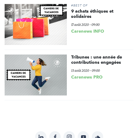
#BEST OF
9 achats éthiques et
solidaires
17 août 2020 - 09:00
Carenews INFO
Tribunes : une année de
contributions engagées
13 août 2020 - 09:00
Carenews PRO
LinkedIn
Facebook
Instagram
YouTube
Soundcloud
Suivez-