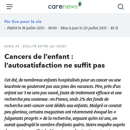
Aller
Carenews,
Menu
Rec
au
Le
contenu
média
Par
Eva pour la vie
principal
des
- Publié le 19 juillet 2015 - 19:00 - Mise à jour le 20 juillet 2015 - 10:31
acteurs
de
l'engagement
#ODD 05 : ÉGALITÉ ENTRE LES SEXES
Cancers de l’enfant :
l’autosatisfaction ne suffit pas
Cet été, de nombreux enfants hospitalisés pour un cancer ou une
leucémie ne gouteront pas aux joies des vacances. Pire, près d’un
enfant sur 3 ne sera pas sauvé, faute de traitement efficace et une
recherche peu soutenue : en France, seuls 2% des fonds de
recherche anti-cancer sont dédiés aux enfants. Malgré ce constat
peu glorieux, certains magazines ont récemment évoqué les «
fulgurants progrès » de la recherche, arguant qu’en 40 ans, on
aurait quadruplé le nombre d’enfants guéris. Notre enquête auprès