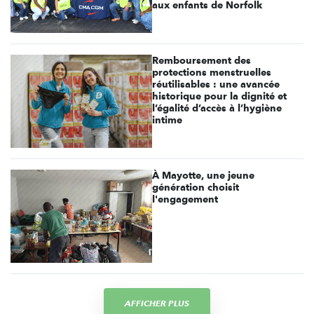
aux enfants de Norfolk
Remboursement des
protections menstruelles
réutilisables : une avancée
historique pour la dignité et
l’égalité d’accès à l’hygiène
intime
À Mayotte, une jeune
génération choisit
l'engagement
AFFICHER PLUS