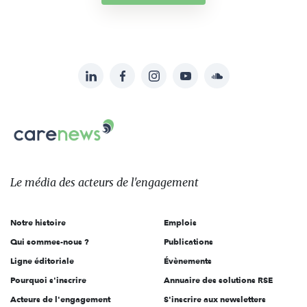
LinkedIn
Facebook
Instagram
YouTube
Soundcloud
Suivez-
nous
Carenews,
sur:
Le
média
des
Le média
des acteurs
de l'engagement
acteurs
de
Notre histoire
Emplois
l'engagement
Qui sommes-nous ?
Publications
Ligne éditoriale
Évènements
Pourquoi s'inscrire
Annuaire des solutions RSE
Acteurs de l'engagement
S'inscrire aux newsletters