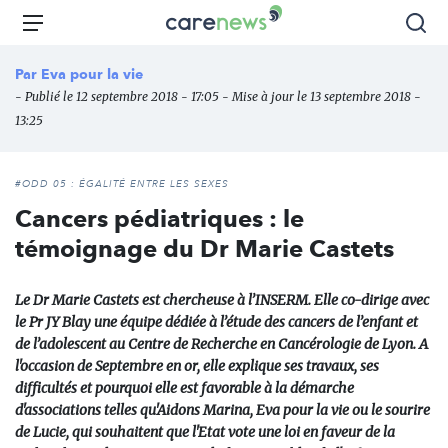
Aller
Carenews,
Menu
Rec
au
Le
contenu
média
Par
Eva pour la vie
principal
des
- Publié le 12 septembre 2018 - 17:05 - Mise à jour le 13 septembre 2018 -
acteurs
13:25
de
l'engagement
#ODD 05 : ÉGALITÉ ENTRE LES SEXES
Cancers pédiatriques : le
témoignage du Dr Marie Castets
Le Dr Marie Castets est chercheuse à l’INSERM. Elle co-dirige avec
le Pr JY Blay une équipe dédiée à l’étude des cancers de l’enfant et
de l’adolescent au Centre de Recherche en Cancérologie de Lyon. A
l'occasion de Septembre en or, elle explique ses travaux, ses
difficultés et pourquoi elle est favorable à la démarche
d'associations telles qu'Aidons Marina, Eva pour la vie ou le sourire
de Lucie, qui souhaitent que l'Etat vote une loi en faveur de la