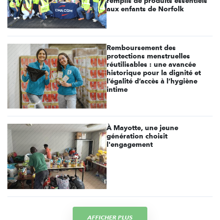
remplis de produits essentiels
aux enfants de Norfolk
Remboursement des
protections menstruelles
réutilisables : une avancée
historique pour la dignité et
l’égalité d’accès à l’hygiène
intime
À Mayotte, une jeune
génération choisit
l'engagement
AFFICHER PLUS