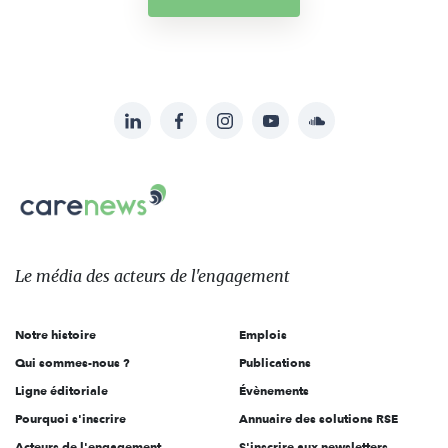
LinkedIn
Facebook
Instagram
YouTube
Soundcloud
Suivez-
nous
Carenews,
sur:
Le
média
des
Le média
des acteurs
de l'engagement
acteurs
de
Notre histoire
Emplois
l'engagement
Qui sommes-nous ?
Publications
Ligne éditoriale
Évènements
Pourquoi s'inscrire
Annuaire des solutions RSE
Acteurs de l'engagement
S'inscrire aux newsletters