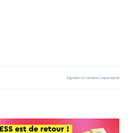
t
Signaler un contenu inapproprié