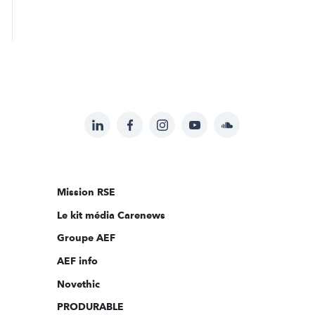
LinkedIn
Facebook
Instagram
YouTube
Soundcloud
Suivez-
nous
sur:
Mission RSE
Le kit média Carenews
Groupe AEF
AEF info
Novethic
PRODURABLE