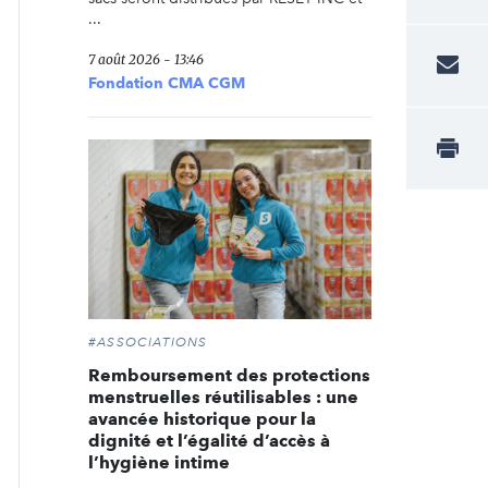
...
7 août 2026 - 13:46
Fondation CMA CGM
#ASSOCIATIONS
Remboursement des protections
menstruelles réutilisables : une
avancée historique pour la
dignité et l’égalité d’accès à
l’hygiène intime