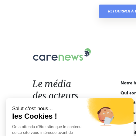
RETOURNER À L
Carenews,
Le
média
des
acteurs
Le média
Notre h
de
des acteurs
Qui so
l'engagement
Ligne é
de l'engagement
Salut c'est nous...
Pourquo
les Cookies !
Acteur
On a attendu d'être sûrs que le contenu
Actuali
de ce site vous intéresse avant de