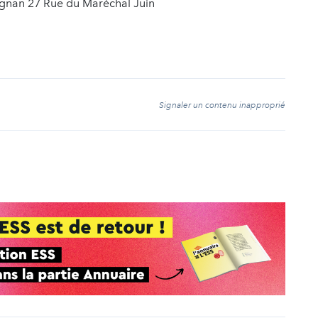
ignan 27 Rue du Maréchal Juin
t
Signaler un contenu inapproprié