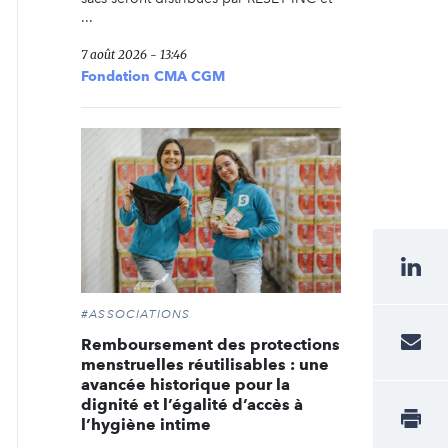
...
7 août 2026 - 13:46
Fondation CMA CGM
#ASSOCIATIONS
Remboursement des protections
menstruelles réutilisables : une
avancée historique pour la
dignité et l’égalité d’accès à
l’hygiène intime