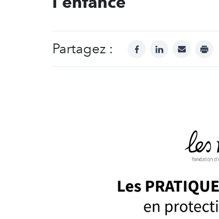
l'enfance
Partagez :
facebook
linkedin
mail
prin