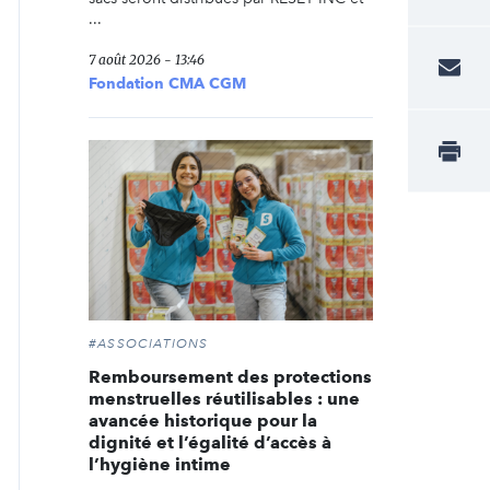
...
7 août 2026 - 13:46
Fondation CMA CGM
#ASSOCIATIONS
Remboursement des protections
menstruelles réutilisables : une
avancée historique pour la
dignité et l’égalité d’accès à
l’hygiène intime