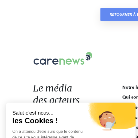
RETOURNER À L
Carenews,
Le
média
des
acteurs
Le média
Notre h
de
des acteurs
Qui so
l'engagement
Ligne é
de l'engagement
Salut c'est nous...
Pourquo
les Cookies !
Acteur
On a attendu d'être sûrs que le contenu
de ce site vous intéresse avant de
Actuali