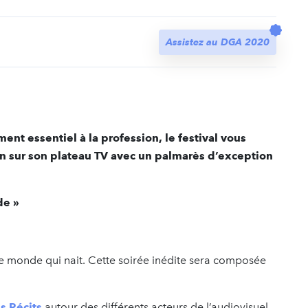
t
Assistez au DGA 2020
ent essentiel à la profession, le festival vous
in sur son plateau TV avec un palmarès d’exception
de »
re monde qui nait. Cette soirée inédite sera composée
s Récits
autour des différents acteurs de l’audiovisuel