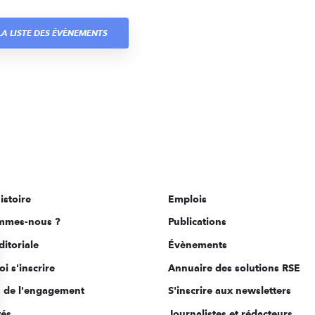
A LISTE DES ÉVÈNEMENTS
istoire
Emplois
mmes-nous ?
Publications
ditoriale
Évènements
i s'inscrire
Annuaire des solutions RSE
s de l'engagement
S'inscrire aux newsletters
tés
Journalistes et rédacteurs