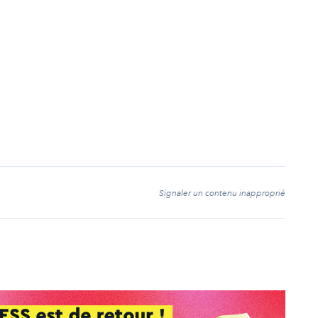
t
Signaler un contenu inapproprié