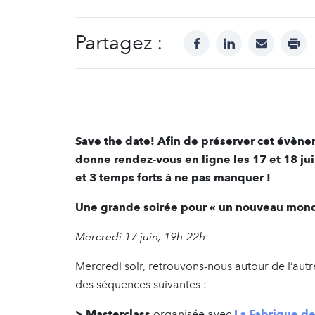
Partagez :
facebook
linkedin
mail
prin
Save the date! Afin de préserver cet évènem
donne rendez-vous en ligne les 17 et 18 ju
et 3 temps forts à ne pas manquer !
Une grande soirée pour « un nouveau mon
Mercredi 17 juin, 19h-22h
Mercredi soir, retrouvons-nous autour de l’aut
des séquences suivantes :
> Masterclass
organisée avec
La Fabrique de