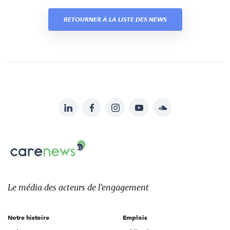
RETOURNER À LA LISTE DES NEWS
LinkedIn
Facebook
Instagram
YouTube
Soundcloud
Suivez-
nous
Carenews,
sur:
Le
média
des
Le média
des acteurs
de l'engagement
acteurs
de
Notre histoire
Emplois
l'engagement