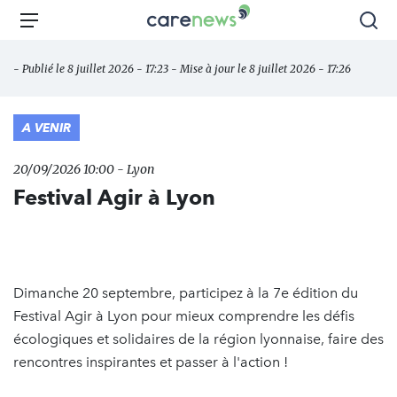
Aller
Carenews,
Menu
Rec
au
Le
contenu
média
- Publié le 8 juillet 2026 - 17:23 - Mise à jour le 8 juillet 2026 - 17:26
principal
des
acteurs
de
A VENIR
l'engagement
20/09/2026 10:00 - Lyon
Festival Agir à Lyon
Dimanche 20 septembre, participez à la 7e édition du
Festival Agir à Lyon pour mieux comprendre les défis
écologiques et solidaires de la région lyonnaise, faire des
rencontres inspirantes et passer à l'action !