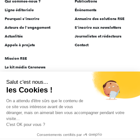
Qui sommes-nous ?
Publications
Ligne éditoriale
Évènements
Pourquoi s'inscrire
Annuaire des solutions RSE
Acteurs de l'engagement
S'inscrire aux newsletters
Actualités
Journalistes et rédacteurs
Appels à projets
Contact
Mission RSE
Le kit média Carenews
Groupe AEF
Salut c'est nous...
AEF info
les Cookies !
Novethic
On a attendu d'être sûrs que le contenu de
PRODURABLE
ce site vous intéresse avant de vous
Inclusiv Day
déranger, mais on aimerait bien vous accompagner pendant votre
visite...
C'est OK pour vous ?
CGV
Données personnelles
Mentions légales
2025-2026 Tout droits réservés
Consentements certifiés par