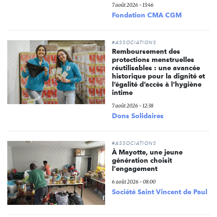
7 août 2026 - 13:46
Fondation CMA CGM
#ASSOCIATIONS
Remboursement des
protections menstruelles
réutilisables : une avancée
historique pour la dignité et
l’égalité d’accès à l’hygiène
intime
7 août 2026 - 12:38
Dons Solidaires
#ASSOCIATIONS
À Mayotte, une jeune
génération choisit
l'engagement
6 août 2026 - 08:00
Société Saint Vincent de Paul