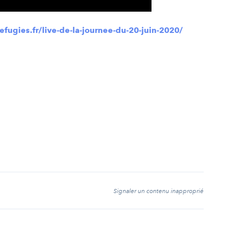
efugies.fr/live-de-la-journee-du-20-juin-2020/
t
Signaler un contenu inapproprié