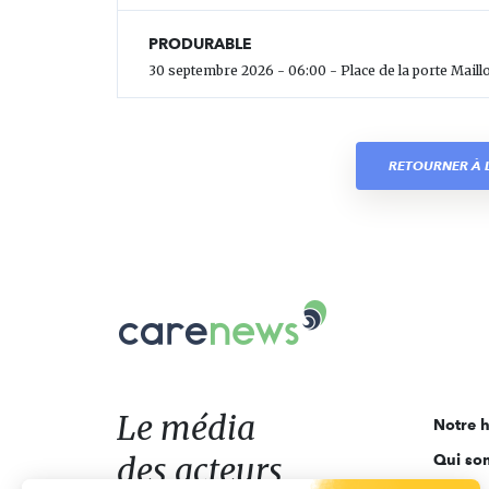
PRODURABLE
30 septembre 2026 - 06:00 - Place de la porte Maillo
RETOURNER À L
Carenews,
Le
média
des
acteurs
Le média
Notre h
de
des acteurs
Qui so
l'engagement