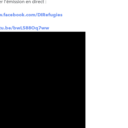
r l'émission en direct :
w.facebook.com/DIRefugies
outu.be/bwL588Oq7ww