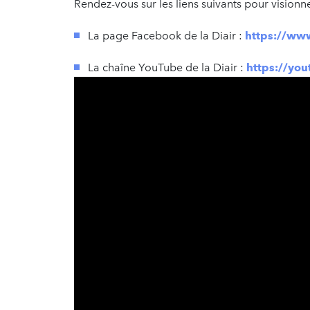
Rendez-vous sur les liens suivants pour visionne
La page Facebook de la Diair : ​
https://ww
La chaîne YouTube de la Diair : ​
https://y