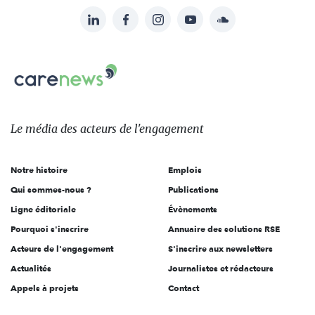
LinkedIn
Facebook
Instagram
YouTube
Soundcloud
Suivez-
nous
Carenews,
sur:
Le
média
des
Le média
des acteurs
de l'engagement
acteurs
de
Notre histoire
Emplois
l'engagement
Qui sommes-nous ?
Publications
Ligne éditoriale
Évènements
Pourquoi s'inscrire
Annuaire des solutions RSE
Acteurs de l'engagement
S'inscrire aux newsletters
Actualités
Journalistes et rédacteurs
Appels à projets
Contact