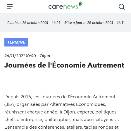
Aller
Carenews,
Menu
Rec
au
Le
contenu
média
- Publié le 26 octobre 2021 - 16:25 - Mise à jour le 26 octobre 2021 - 16:31
principal
des
acteurs
de
TERMINÉ
l'engagement
26/11/2021 10:00 - Dijon
Journées de l'Économie Autrement
Depuis 2016, les Journées de l’Économie Autrement
(JEA) organisées par Alternatives Économiques,
réunissent chaque année, à Dijon, experts, politiques,
chefs d’entreprise, philosophes, mais aussi citoyens….
L’ensemble des conférences, ateliers, tables rondes et