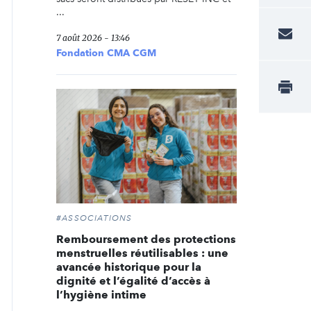
...
7 août 2026 - 13:46
Fondation CMA CGM
#ASSOCIATIONS
Remboursement des protections
menstruelles réutilisables : une
avancée historique pour la
dignité et l’égalité d’accès à
l’hygiène intime