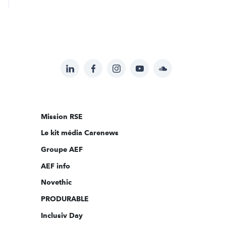
LinkedIn
Facebook
Instagram
YouTube
Soundcloud
Suivez-
nous
sur:
Mission RSE
Le kit média Carenews
Groupe AEF
AEF info
Novethic
PRODURABLE
Inclusiv Day