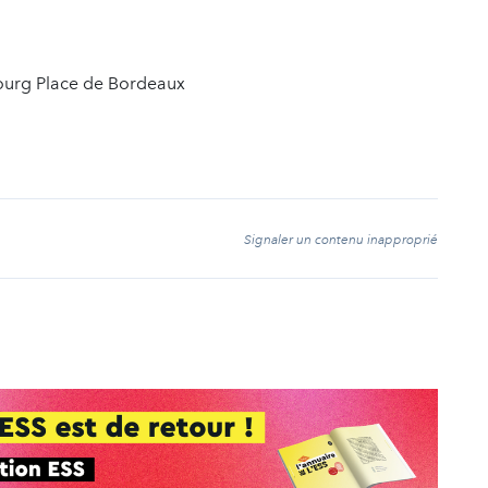
bourg Place de Bordeaux
t
Signaler un contenu inapproprié