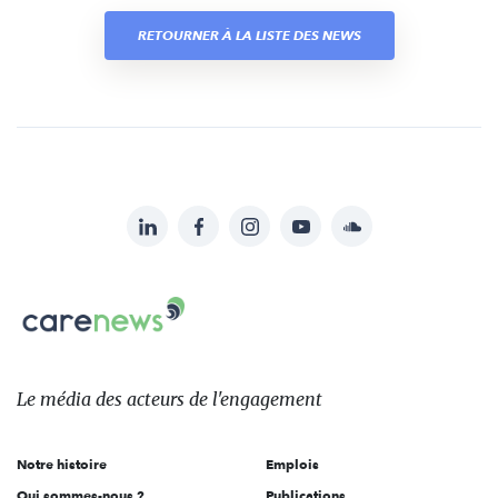
RETOURNER À LA LISTE DES NEWS
LinkedIn
Facebook
Instagram
YouTube
Soundcloud
Suivez-
nous
Carenews,
sur:
Le
média
des
Le média
des acteurs
de l'engagement
acteurs
de
Notre histoire
Emplois
l'engagement
Qui sommes-nous ?
Publications