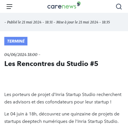
Aller
Carenews,
Menu
Rec
au
Le
contenu
média
- Publié le 21 mai 2024 - 18:31 - Mise à jour le 21 mai 2024 - 18:35
principal
des
acteurs
de
TERMINÉ
l'engagement
04/06/2024 18:00 -
Les Rencontres du Studio #5
Les porteurs de projet d’Inria Startup Studio recherchent
des advisors et des cofondateurs pour leur startup !
Le 04 juin à 18h, découvrez une quinzaine de projets de
startups deeptech numériques de l’Inria Startup Studio.