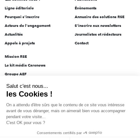
Ligne éditoriale
Évènements
Pourquoi s'inscrire
Annuaire des solutions RSE
Acteurs de l'engagement
S'inscrire aux newsletters
Actualités
Journalistes et rédacteurs
Appels à projets
Contact
Mission RSE
Le kit média Carenews
Groupe AEF
AEF info
Salut c'est nous...
Novethic
les Cookies !
PRODURABLE
On a attendu d'être sûrs que le contenu de ce site vous intéresse
Inclusiv Day
avant de vous déranger, mais on aimerait bien vous accompagner
pendant votre visite...
C'est OK pour vous ?
CGV
Données personnelles
Mentions légales
2025-2026 Tout droits réservés
Consentements certifiés par