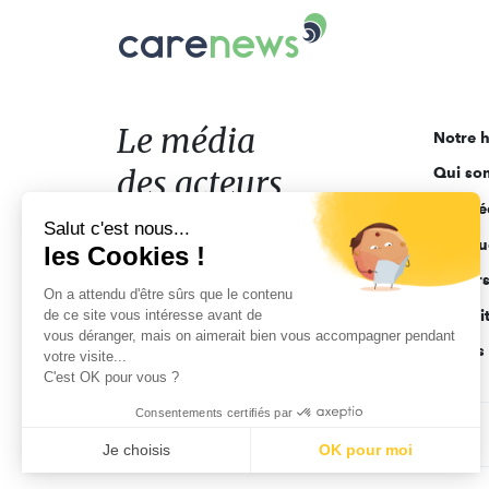
Carenews,
Le
média
des
acteurs
Le média
Notre h
de
des acteurs
Qui so
l'engagement
Ligne é
de l'engagement
Salut c'est nous...
Pourquo
les Cookies !
Acteur
On a attendu d'être sûrs que le contenu
de ce site vous intéresse avant de
Actuali
vous déranger, mais on aimerait bien vous accompagner pendant
Appels 
votre visite...
C'est OK pour vous ?
Consentements certifiés par
CGV
Données personnelles
Mentions légales
Je choisis
OK pour moi
Axeptio consent
Plateforme de Gestion du Consentement : Personnalisez vo