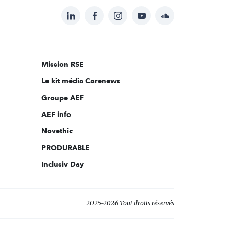
LinkedIn
Facebook
Instagram
YouTube
Soundcloud
Suivez-
nous
sur:
Mission RSE
Le kit média Carenews
Groupe AEF
AEF info
Novethic
PRODURABLE
Inclusiv Day
2025-2026 Tout droits réservés