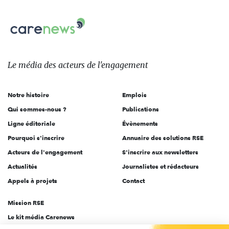
nous
Carenews,
sur:
Le
média
des
Le média
des acteurs
de l'engagement
acteurs
de
Notre histoire
Emplois
l'engagement
Qui sommes-nous ?
Publications
Ligne éditoriale
Évènements
Pourquoi s'inscrire
Annuaire des solutions RSE
Acteurs de l'engagement
S'inscrire aux newsletters
Actualités
Journalistes et rédacteurs
Appels à projets
Contact
Mission RSE
Le kit média Carenews