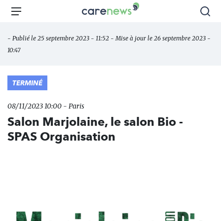
Aller
Carenews,
Menu
Rec
au
Le
contenu
média
- Publié le 25 septembre 2023 - 11:52 - Mise à jour le 26 septembre 2023 -
principal
des
10:47
acteurs
de
l'engagement
TERMINÉ
08/11/2023 10:00 - Paris
Salon Marjolaine, le salon Bio -
SPAS Organisation