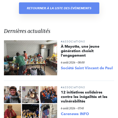
RETOURNER À LA LISTE DES ÉVÈNEMENTS
Dernières actualités
#ASSOCIATIONS
À Mayotte, une jeune
génération choisit
l'engagement
6 août 2026 - 08:00
Société Saint Vincent de Paul
#ASSOCIATIONS
12 initiatives solidaires
contre les inégalités et les
vulnérabilités
6 août 2026 - 07:45
Carenews INFO