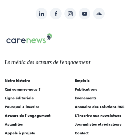
LinkedIn
Facebook
Instagram
YouTube
Soundcloud
Suivez-
nous
Carenews,
sur:
Le
média
des
Le média
des acteurs
de l'engagement
acteurs
de
Notre histoire
Emplois
l'engagement
Qui sommes-nous ?
Publications
Ligne éditoriale
Évènements
Pourquoi s'inscrire
Annuaire des solutions RSE
Acteurs de l'engagement
S'inscrire aux newsletters
Actualités
Journalistes et rédacteurs
Appels à projets
Contact