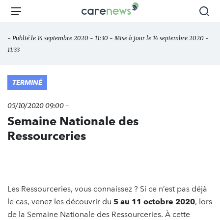
Aller
Carenews,
Menu
Rec
au
Le
contenu
média
- Publié le 14 septembre 2020 - 11:30 - Mise à jour le 14 septembre 2020 -
principal
des
11:33
acteurs
de
l'engagement
TERMINÉ
05/10/2020 09:00 -
Semaine Nationale des
Ressourceries
Les Ressourceries, vous connaissez ? Si ce n’est pas déjà
le cas, venez les découvrir du
5 au 11 octobre 2020
, lors
de la Semaine Nationale des Ressourceries. À cette