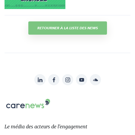
RETOURNER À LA LISTE DES NEWS
LinkedIn
Facebook
Instagram
YouTube
Soundcloud
Suivez-
nous
Carenews,
sur:
Le
média
des
Le média
des acteurs
de l'engagement
acteurs