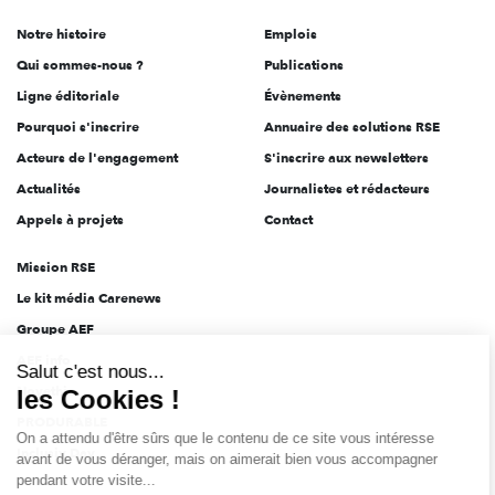
de
Notre histoire
Emplois
l'engagement
Qui sommes-nous ?
Publications
Ligne éditoriale
Évènements
Pourquoi s'inscrire
Annuaire des solutions RSE
Acteurs de l'engagement
S'inscrire aux newsletters
Actualités
Journalistes et rédacteurs
Appels à projets
Contact
Mission RSE
Le kit média Carenews
Groupe AEF
AEF info
Salut c'est nous...
Novethic
les Cookies !
PRODURABLE
On a attendu d'être sûrs que le contenu de ce site vous intéresse
Inclusiv Day
avant de vous déranger, mais on aimerait bien vous accompagner
pendant votre visite...