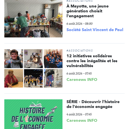
#ASSOCIATIONS
À Mayotte, une jeune
génération choisit
l'engagement
6 août 2026 - 08:00
Société Saint Vincent de Paul
#ASSOCIATIONS
12 initiatives solidaires
contre les inégalités et les
vulnérabilités
6 août 2026 - 07:45
Carenews INFO
SÉRIE - Découvrir l'histoire
de l'économie engagée
4 août 2026 - 07:45
Carenews INFO