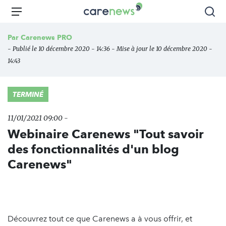
Aller
Carenews,
Menu
Rec
au
Le
contenu
média
Par
Carenews PRO
principal
des
- Publié le 10 décembre 2020 - 14:36 - Mise à jour le 10 décembre 2020 -
acteurs
14:43
de
l'engagement
TERMINÉ
11/01/2021 09:00 -
Webinaire Carenews "Tout savoir
des fonctionnalités d'un blog
Carenews"
Découvrez tout ce que Carenews a à vous offrir, et