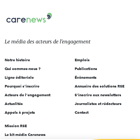
nous
Carenews,
sur:
Le
média
des
Le média
des acteurs
de l'engagement
acteurs
de
Notre histoire
Emplois
l'engagement
Qui sommes-nous ?
Publications
Ligne éditoriale
Évènements
Pourquoi s'inscrire
Annuaire des solutions RSE
Acteurs de l'engagement
S'inscrire aux newsletters
Actualités
Journalistes et rédacteurs
Appels à projets
Contact
Mission RSE
Le kit média Carenews