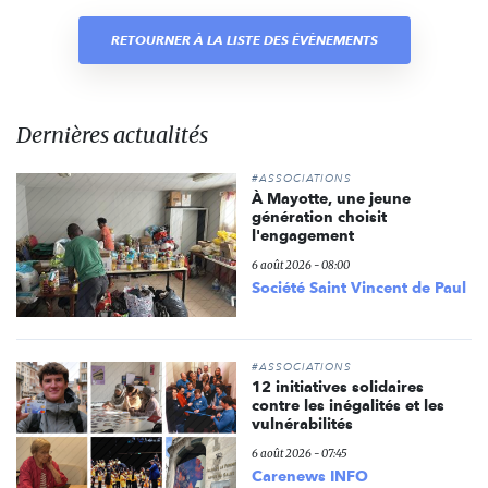
RETOURNER À LA LISTE DES ÉVÈNEMENTS
Dernières actualités
#ASSOCIATIONS
À Mayotte, une jeune
génération choisit
l'engagement
6 août 2026 - 08:00
Société Saint Vincent de Paul
#ASSOCIATIONS
12 initiatives solidaires
contre les inégalités et les
vulnérabilités
6 août 2026 - 07:45
Carenews INFO