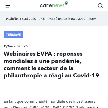
Aller
Carenews,
Menu
Rec
au
Le
contenu
média
- Publié le 15 avril 2020 - 17:53 - Mise à jour le 16 avril 2020 - 16:09
principal
des
acteurs
de
TERMINÉ
l'engagement
15/04/2020 17:53 -
Webinaires EVPA : réponses
mondiales à une pandémie,
comment le secteur de la
philanthropie a réagi au Covid-19
En tant que communauté mondiale des investisseurs
pour l'impact, AVPA, AVPN, EVPA & IVPC (LatImpacto)