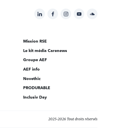
LinkedIn
Facebook
Instagram
YouTube
Soundcloud
Suivez-
nous
sur:
Mission RSE
Le kit média Carenews
Groupe AEF
AEF info
Novethic
PRODURABLE
Inclusiv Day
2025-2026 Tout droits réservés