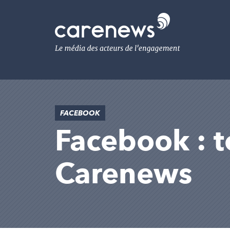
Aller
au
Carenews,
contenu
Le
principal
média
des
acteurs
de
l'engagement
FACEBOOK
Facebook : to
Carenews