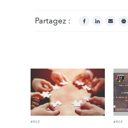
Partagez :
facebook
linkedin
mail
pr
#RSE
#RSE