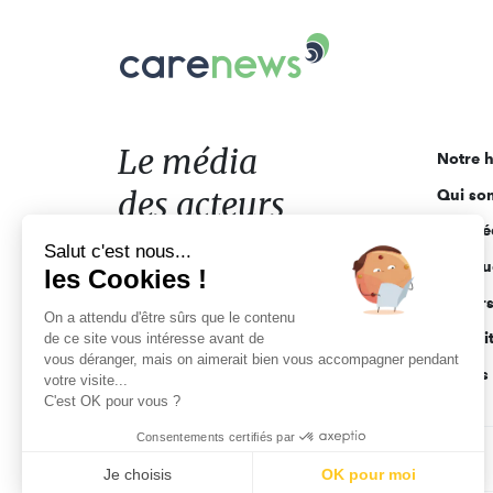
Carenews,
Le
média
des
acteurs
Le média
Notre h
de
des acteurs
Qui so
l'engagement
Ligne é
de l'engagement
Salut c'est nous...
Pourquo
les Cookies !
Acteur
On a attendu d'être sûrs que le contenu
Actuali
de ce site vous intéresse avant de
vous déranger, mais on aimerait bien vous accompagner pendant
Appels 
votre visite...
C'est OK pour vous ?
Consentements certifiés par
CGV
Données personnelles
Mentions légales
Je choisis
OK pour moi