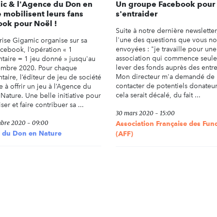
ic & l'Agence du Don en
Un groupe Facebook pour
 mobilisent leurs fans
s'entraider
ok pour Noël !
Suite à notre dernière newsletter
l'une des questions que vous no
prise Gigamic organise sur sa
envoyées : "je travaille pour une
cebook, l’opération « 1
association qui commence seul
aire = 1 jeu donné » jusqu'au
lever des fonds auprès des entre
mbre 2020. Pour chaque
Mon directeur m'a demandé de 
aire, l’éditeur de jeu de société
contacter de potentiels donateur
 à offrir un jeu à l’Agence du
cela serait décalé, du fait ...
Nature. Une belle initiative pour
iser et faire contribuer sa ...
30 mars 2020 - 15:00
bre 2020 - 09:00
Association Française des Fun
 du Don en Nature
(AFF)