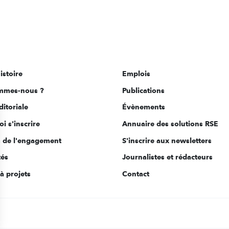
istoire
Emplois
mmes-nous ?
Publications
ditoriale
Évènements
i s'inscrire
Annuaire des solutions RSE
s de l'engagement
S'inscrire aux newsletters
tés
Journalistes et rédacteurs
à projets
Contact