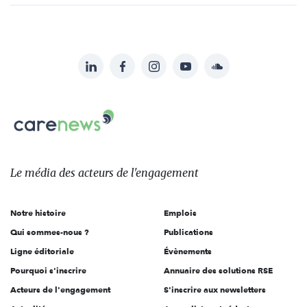
LinkedIn
Facebook
Instagram
YouTube
Soundcloud
Suivez-
nous
Carenews,
sur:
Le
média
des
Le média
des acteurs
de l'engagement
acteurs
de
Notre histoire
Emplois
l'engagement
Qui sommes-nous ?
Publications
Ligne éditoriale
Évènements
Pourquoi s'inscrire
Annuaire des solutions RSE
Acteurs de l'engagement
S'inscrire aux newsletters