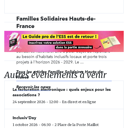
Familles Solidaires Hauts-de-
France
Créée en 2022, l’association territoriale Familles
Solidaires Hauts-de-France est une association
indépendante, adhérente à l'association Familles
Solidaires nationale. Elle a pour objet de répondre
au besoin d’habitats inclusifs locaux et porte trois
projets à l'horizon 2026 - 2029. Le ...
Autres évènements à venir
Tous les articles Familles Solidaires Hauts-de-
France
Recevoir les news
La facturation électronique : quels enjeux pour les
associations ?
24 septembre 2026 - 12:00 - En direct et en ligne
Inclusiv'Day
1 octobre 2026 - 06:30 - 2 Place de la Porte Maillot