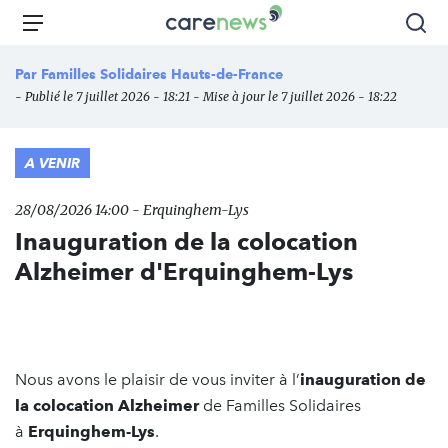
Aller
Carenews,
Menu
Rec
au
Le
contenu
média
Par
Familles Solidaires Hauts-de-France
principal
des
- Publié le 7 juillet 2026 - 18:21 - Mise à jour le 7 juillet 2026 - 18:22
acteurs
de
l'engagement
A VENIR
28/08/2026 14:00 - Erquinghem-Lys
Inauguration de la colocation
Alzheimer d'Erquinghem-Lys
Nous avons le plaisir de vous inviter à l’
inauguration de
la colocation Alzheimer
de Familles Solidaires
à
Erquinghem-Lys
.