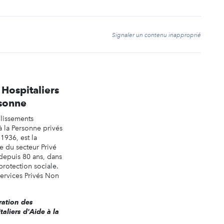
t
Signaler un contenu inapproprié
 Hospitaliers
rsonne
blissements
à la Personne privés
 1936, est la
e du secteur Privé
depuis 80 ans, dans
protection sociale.
services Privés Non
ération des
aliers d'Aide à la