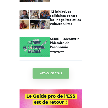
12 initiatives
solidaires contre
les inégalités et les
vulnérabilités
SÉRIE - Découvrir
l'histoire de
l'économie
engagée
AFFICHER PLUS