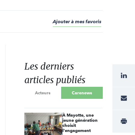
Ajouter à mes favoris
Les derniers
articles publiés
Acteurs
Carenews
À Mayotte, une
jeune génération
choisit
l'engagement