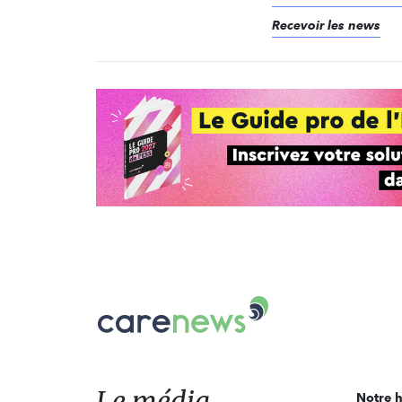
Recevoir les news
Carenews,
Le
média
des
acteurs
Le média
Notre h