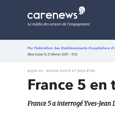
Aller
au
Carenews,
contenu
Le
principal
média
des
acteurs
de
l'engagement
Par
Fédération des Etablissements Hospitaliers d'
Mise à jour le 27 février 2017 - 17:11
#ODD 03 : BONNE SANTÉ ET BIEN-ÊTRE
France 5 en 
France 5 a interrogé Yves-Jean 