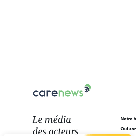
Carenews,
Le
média
des
acteurs
Le média
Notre h
de
des acteurs
Qui so
l'engagement