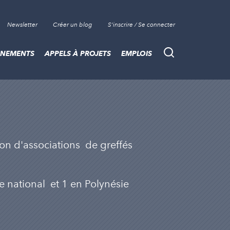
Newsletter
Créer un blog
S'inscrire / Se connecter
ÈNEMENTS
APPELS À PROJETS
EMPLOIS
Recherche
on d'associations de greffés
re national et 1 en Polynésie