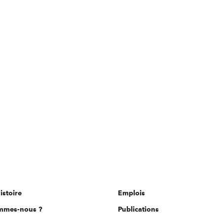
istoire
Emplois
mmes-nous ?
Publications