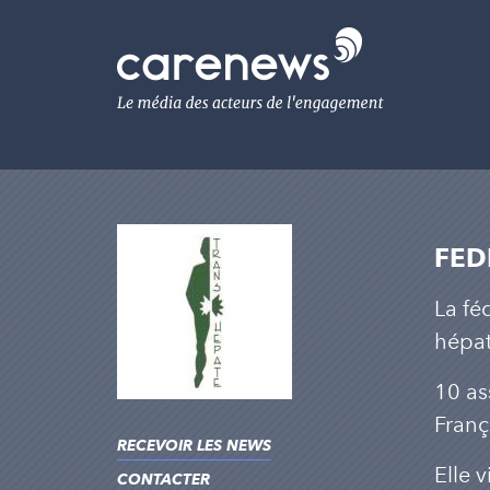
Aller
au
Carenews,
contenu
Le
principal
média
des
acteurs
de
l'engagement
FED
La fé
hépat
10 as
Fran
RECEVOIR LES NEWS
Elle 
CONTACTER