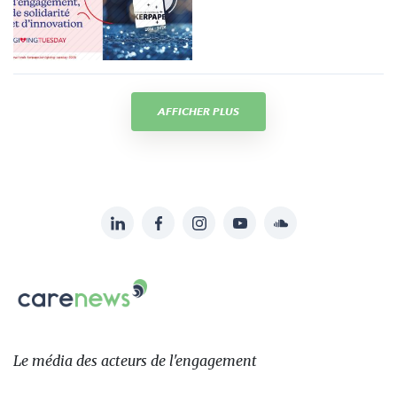
AFFICHER PLUS
LinkedIn
Facebook
Instagram
YouTube
Soundcloud
Suivez-
nous
Carenews,
sur:
Le
média
des
Le média
des acteurs
de l'engagement
acteurs
de