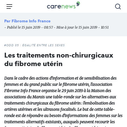
Aller
Carenews,
Menu
Rec
au
Le
contenu
média
Par
Fibrome Info France
principal
des
- Publié le 15 juin 2019 - 08:57 - Mise à jour le 15 juin 2019 - 10:51
acteurs
de
l'engagement
#ODD 05 : ÉGALITÉ ENTRE LES SEXES
Les traitements non-chirurgicaux
du fibrome utérin
Dans le cadre des actions d'information et de sensibilisation des
femmes et du grand public sur le fibrome utérin, l'association
Fibrome Info France organise le 29 juin 2019 à la Maison des
associations du Marais une table-ronde sur les alternatives aux
traitements chirurgicaux du fibrome utérin : l'embolisation des
artères utérines et les ultrasons focalisés. Le but de cette table-
ronde est de répondre au besoin d'informations des femmes sur les
traitements alternatifs existants, auxquels peuvent recourir les