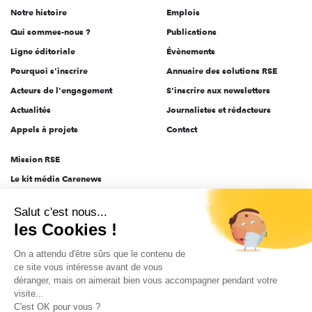
Notre histoire
Emplois
l'engagement
Qui sommes-nous ?
Publications
Ligne éditoriale
Évènements
Pourquoi s'inscrire
Annuaire des solutions RSE
Acteurs de l'engagement
S'inscrire aux newsletters
Actualités
Journalistes et rédacteurs
Appels à projets
Contact
Mission RSE
Le kit média Carenews
Groupe AEF
Salut c'est nous...
AEF info
les Cookies !
Novethic
On a attendu d'être sûrs que le contenu de
PRODURABLE
ce site vous intéresse avant de vous
Inclusiv Day
déranger, mais on aimerait bien vous accompagner pendant votre
visite...
C'est OK pour vous ?