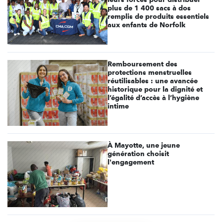
plus de 1 400 sacs à dos
remplis de produits essentiels
aux enfants de Norfolk
Remboursement des
protections menstruelles
réutilisables : une avancée
historique pour la dignité et
l’égalité d’accès à l’hygiène
intime
À Mayotte, une jeune
génération choisit
l'engagement