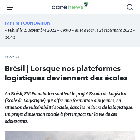
Aller
Carenews,
Menu
Rec
au
Le
contenu
média
Par
FM FOUNDATION
principal
des
- Publié le 21 septembre 2022 - 09:00 - Mise à jour le 21 septembre 2022 -
acteurs
09:00
de
l'engagement
#SOCIAL
Brésil | Lorsque nos plateformes
logistiques deviennent des écoles
Au Brésil, FM Foundation soutient le projet Escola de Logística
(École de Logistique) qui offre une formation aux jeunes, en
situation de vulnérabilité sociale, dans les métiers de la logistique.
Un projet d’insertion sociale à fort impact sur la vie de ces
adolescents.