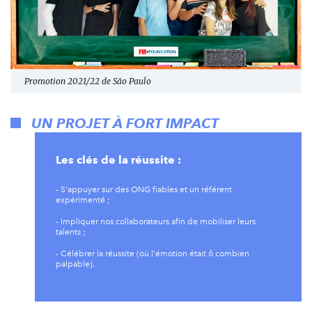
Promotion 2021/22 de São Paulo
UN PROJET À FORT IMPACT
Les clés de la réussite :
- S'appuyer sur des ONG fiables et un référent
expérimenté ;
- Impliquer nos collaborateurs afin de mobiliser leurs
talents ;
- Célébrer la réussite (où l'émotion était ô combien
palpable).