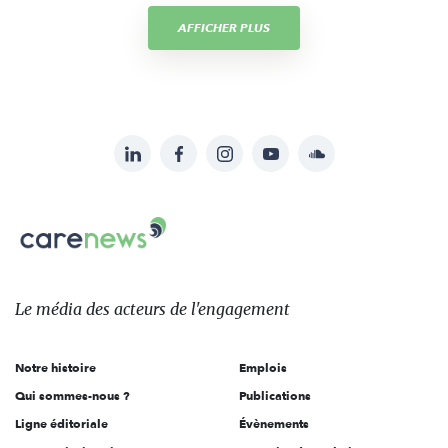
AFFICHER PLUS
LinkedIn
Facebook
Instagram
YouTube
Soundcloud
Suivez-
nous
Carenews,
sur:
Le
média
des
Le média
des acteurs
de l'engagement
acteurs
de
Notre histoire
Emplois
l'engagement
Qui sommes-nous ?
Publications
Ligne éditoriale
Évènements