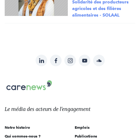
Solidarité des producteurs
agricoles et des filières
alimentaires - SOLAAL
LinkedIn
Facebook
Instagram
YouTube
Soundcloud
Suivez-
nous
Carenews,
sur:
Le
média
des
Le média
des acteurs
de l'engagement
acteurs
de
Notre histoire
Emplois
l'engagement
Qui sommes-nous ?
Publications