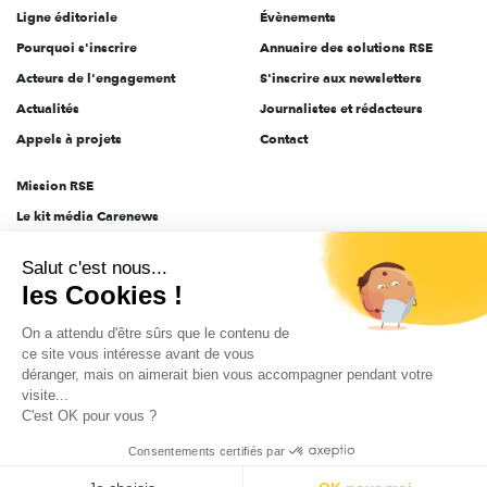
Ligne éditoriale
Évènements
Pourquoi s'inscrire
Annuaire des solutions RSE
Acteurs de l'engagement
S'inscrire aux newsletters
Actualités
Journalistes et rédacteurs
Appels à projets
Contact
Mission RSE
Le kit média Carenews
Groupe AEF
Salut c'est nous...
AEF info
les Cookies !
Novethic
On a attendu d'être sûrs que le contenu de
PRODURABLE
ce site vous intéresse avant de vous
Inclusiv Day
déranger, mais on aimerait bien vous accompagner pendant votre
visite...
C'est OK pour vous ?
CGV
Données personnelles
Mentions légales
2025-2026 Tout droits réservés
Consentements certifiés par