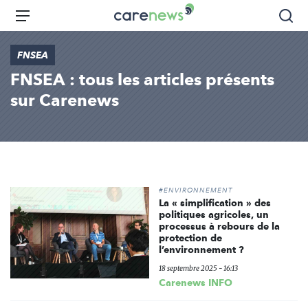
Aller
Carenews,
Menu
Rec
au
Le
contenu
média
FNSEA
principal
des
FNSEA : tous les articles présents
acteurs
de
sur Carenews
l'engagement
#ENVIRONNEMENT
La « simplification » des
politiques agricoles, un
processus à rebours de la
protection de
l’environnement ?
18 septembre 2025 - 16:13
Carenews INFO