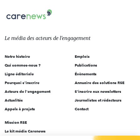
nous
Carenews,
sur:
Le
média
des
Le média
des acteurs
de l'engagement
acteurs
de
Notre histoire
Emplois
l'engagement
Qui sommes-nous ?
Publications
Ligne éditoriale
Évènements
Pourquoi s'inscrire
Annuaire des solutions RSE
Acteurs de l'engagement
S'inscrire aux newsletters
Actualités
Journalistes et rédacteurs
Appels à projets
Contact
Mission RSE
Le kit média Carenews
Groupe AEF