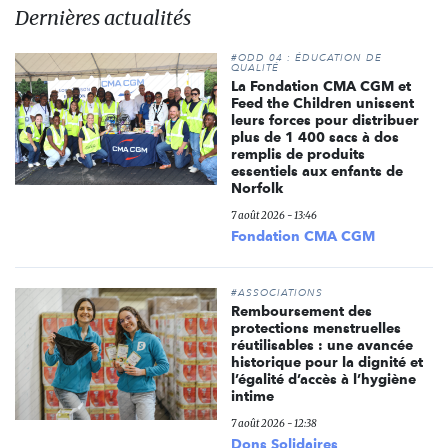
Dernières actualités
#ODD 04 : ÉDUCATION DE
QUALITÉ
La Fondation CMA CGM et
Feed the Children unissent
leurs forces pour distribuer
plus de 1 400 sacs à dos
remplis de produits
essentiels aux enfants de
Norfolk
7 août 2026 - 13:46
Fondation CMA CGM
#ASSOCIATIONS
Remboursement des
protections menstruelles
réutilisables : une avancée
historique pour la dignité et
l’égalité d’accès à l’hygiène
intime
7 août 2026 - 12:38
Dons Solidaires