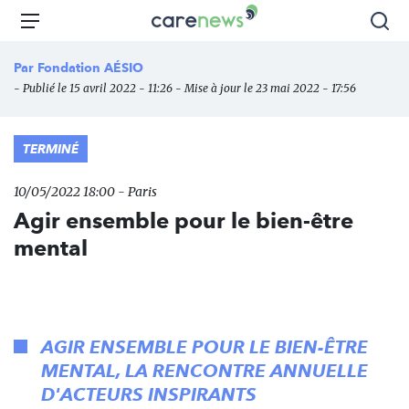
Aller
Carenews,
Menu
Rec
au
Le
contenu
média
Par
Fondation AÉSIO
principal
des
- Publié le 15 avril 2022 - 11:26 - Mise à jour le 23 mai 2022 - 17:56
acteurs
de
l'engagement
TERMINÉ
10/05/2022 18:00 - Paris
Agir ensemble pour le bien-être
mental
AGIR ENSEMBLE POUR LE BIEN-ÊTRE
MENTAL, LA RENCONTRE ANNUELLE
D'ACTEURS INSPIRANTS