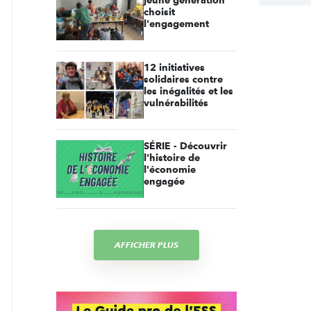
jeune génération
choisit
l'engagement
12 initiatives
solidaires contre
les inégalités et les
vulnérabilités
SÉRIE - Découvrir
l'histoire de
l'économie
engagée
AFFICHER PLUS