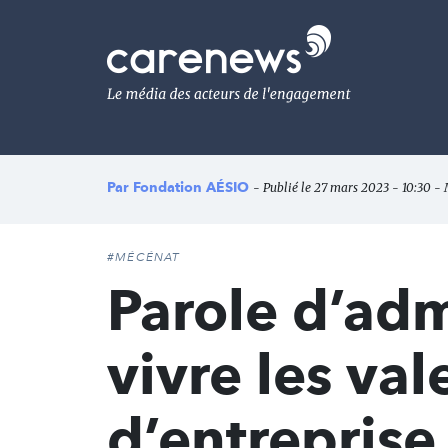
Aller
au
Carenews,
contenu
Le
principal
média
des
acteurs
de
l'engagement
Par
Fondation AÉSIO
- Publié le 27 mars 2023 - 10:30 - 
#MÉCÉNAT
Parole d’admi
vivre les val
d’entreprise