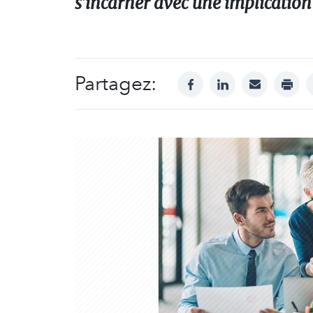
s’incarner avec une implication
Partagez:
facebook
linkedin
mail
print