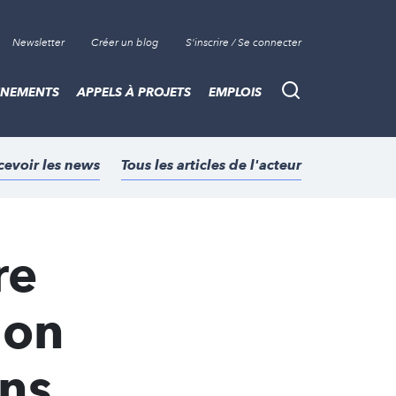
Newsletter
Créer un blog
S'inscrire / Se connecter
ÈNEMENTS
APPELS À PROJETS
EMPLOIS
Recherche
cevoir les news
Tous les articles de l'acteur
re
ion
ens