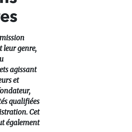
res
 mission
t leur genre,
ou
ets agissant
eurs et
fondateur,
és qualifiées
istration. Cet
eut également