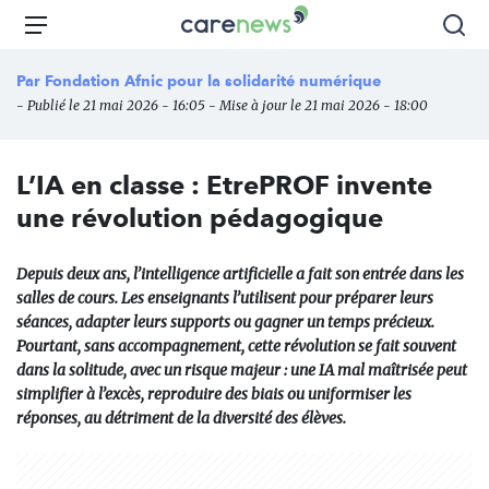
Aller
Carenews,
Menu
Rec
au
Le
contenu
média
Par
Fondation Afnic pour la solidarité numérique
principal
des
- Publié le 21 mai 2026 - 16:05 - Mise à jour le 21 mai 2026 - 18:00
acteurs
de
l'engagement
L’IA en classe : EtrePROF invente
une révolution pédagogique
Depuis deux ans, l’intelligence artificielle a fait son entrée dans les
salles de cours. Les enseignants l’utilisent pour préparer leurs
séances, adapter leurs supports ou gagner un temps précieux.
Pourtant, sans accompagnement, cette révolution se fait souvent
dans la solitude, avec un risque majeur : une IA mal maîtrisée peut
simplifier à l’excès, reproduire des biais ou uniformiser les
réponses, au détriment de la diversité des élèves.