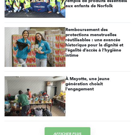
remplis de produits essentiels
aux enfants de Norfolk
Remboursement des
protections menstruelles
réutilisables : une avancée
historique pour la dignité et
l’égalité d’accès à l’hygiène
intime
À Mayotte, une jeune
génération choisit
l'engagement
AFFICHER PLUS