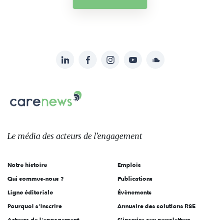
LinkedIn
Facebook
Instagram
YouTube
Soundcloud
Suivez-
nous
Carenews,
sur:
Le
média
des
Le média
des acteurs
de l'engagement
acteurs
de
Notre histoire
Emplois
l'engagement
Qui sommes-nous ?
Publications
Ligne éditoriale
Évènements
Pourquoi s'inscrire
Annuaire des solutions RSE
Acteurs de l'engagement
S'inscrire aux newsletters