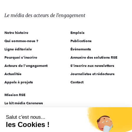
média
des
Le média
des acteurs
de l'engagement
acteurs
de
Notre histoire
Emplois
l'engagement
Qui sommes-nous ?
Publications
Ligne éditoriale
Évènements
Pourquoi s'inscrire
Annuaire des solutions RSE
Acteurs de l'engagement
S'inscrire aux newsletters
Actualités
Journalistes et rédacteurs
Appels à projets
Contact
Mission RSE
Le kit média Carenews
Groupe AEF
Salut c'est nous...
AEF info
les Cookies !
Novethic