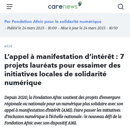
Aller
Carenews,
Menu
Rec
au
Le
contenu
média
Par
Fondation Afnic pour la solidarité numérique
principal
des
- Publié le 24 mars 2023 - 10:00 - Mise à jour le 24 mars 2023 - 10:50
acteurs
de
l'engagement
#RSE
L’appel à manifestation d’intérêt : 7
projets lauréats pour essaimer des
initiatives locales de solidarité
numérique
Depuis 2020, la Fondation Afnic soutient des projets d’envergure
régionale ou nationale pour un numérique plus solidaire avec son
appel à manifestation d'intérêt (AMI). Faire passer les initiatives
d’inclusion numérique à l’échelle nationale : le nouveau défi de la
Fondation Afnic avec son dispositif AMI.