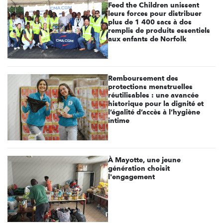
Feed the Children unissent
leurs forces pour distribuer
plus de 1 400 sacs à dos
remplis de produits essentiels
aux enfants de Norfolk
Remboursement des
protections menstruelles
réutilisables : une avancée
historique pour la dignité et
l’égalité d’accès à l’hygiène
intime
À Mayotte, une jeune
génération choisit
l'engagement