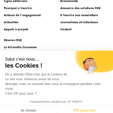
Ligne éditoriale
Évènements
Pourquoi s'inscrire
Annuaire des solutions RSE
Acteurs de l'engagement
S'inscrire aux newsletters
Actualités
Journalistes et rédacteurs
Appels à projets
Contact
Mission RSE
Le kit média Carenews
Groupe AEF
Salut c'est nous...
AEF info
les Cookies !
Novethic
On a attendu d'être sûrs que le contenu de
PRODURABLE
ce site vous intéresse avant de vous
Inclusiv Day
déranger, mais on aimerait bien vous accompagner pendant votre
visite...
C'est OK pour vous ?
CGV
Données personnelles
Mentions légales
2025-2026 Tout droits réservés
Consentements certifiés par
Je choisis
OK pour moi