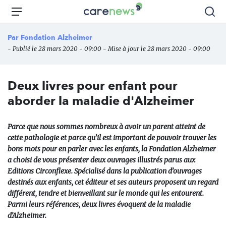
Aller
Carenews,
Menu
Rec
au
Le
contenu
média
Par
Fondation Alzheimer
principal
des
- Publié le 28 mars 2020 - 09:00 - Mise à jour le 28 mars 2020 - 09:00
acteurs
de
l'engagement
Deux livres pour enfant pour
aborder la maladie d'Alzheimer
Parce que nous sommes nombreux à avoir un parent atteint de
cette pathologie et parce qu’il est important de pouvoir trouver les
bons mots pour en parler avec les enfants, la Fondation Alzheimer
a choisi de vous présenter deux ouvrages illustrés parus aux
Editions Circonflexe. Spécialisé dans la publication d’ouvrages
destinés aux enfants, cet éditeur et ses auteurs proposent un regard
différent, tendre et bienveillant sur le monde qui les entourent.
Parmi leurs références, deux livres évoquent de la maladie
d’Alzheimer.