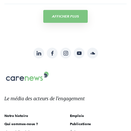
AFFICHER PLUS
LinkedIn
Facebook
Instagram
YouTube
Soundcloud
Suivez-
nous
Carenews,
sur:
Le
média
des
Le média
des acteurs
de l'engagement
acteurs
de
Notre histoire
Emplois
l'engagement
Qui sommes-nous ?
Publications