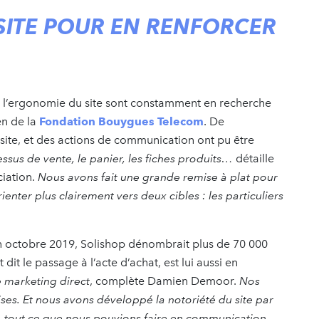
SITE POUR EN RENFORCER
t l’ergonomie du site sont constamment en recherche
en de la
Fondation Bouygues Telecom
. De
site, et des actions de communication ont pu être
essus de vente, le panier, les fiches produits…
détaille
iation.
Nous avons fait une grande remise à plat pour
ienter plus clairement vers deux cibles : les particuliers
fin octobre 2019, Solishop dénombrait plus de 70 000
it le passage à l’acte d’achat, est lui aussi en
e marketing direct
, complète Damien Demoor.
Nos
es. Et nous avons développé la notoriété du site par
og, tout ce que nous pouvions faire en communication