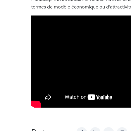
termes de modèle économique ou d’attractivit
facebook
linkedin
mail
prin