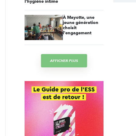
l’hygiène intime
À Mayotte, une
jeune génération
choisit
l'engagement
AFFICHER PLUS