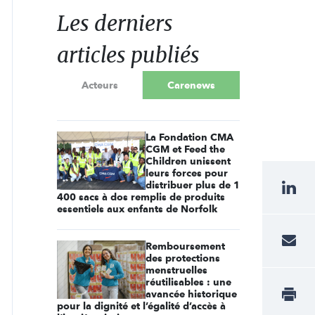
Les derniers
articles publiés
Acteurs
Carenews
La Fondation CMA
CGM et Feed the
Children unissent
leurs forces pour
distribuer plus de 1
400 sacs à dos remplis de produits
essentiels aux enfants de Norfolk
Remboursement
des protections
menstruelles
réutilisables : une
avancée historique
pour la dignité et l’égalité d’accès à