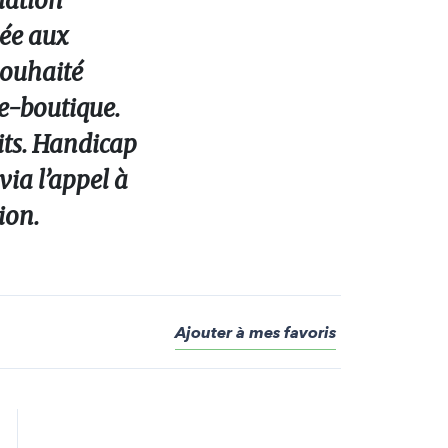
iation
iée aux
 souhaité
 e-boutique.
its. Handicap
via l’appel à
ion.
Ajouter à mes favoris