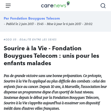
Aller
Carenews,
Menu
Rec
au
Le
contenu
média
Par
Fondation Bouygues Telecom
principal
des
- Publié le 2 juin 2017 - 15:45 - Mise à jour le 6 juin 2017 - 20:02
acteurs
de
l'engagement
#ODD 05 : ÉGALITÉ ENTRE LES SEXES
Sourire à la Vie - Fondation
Bouygues Telecom : unis pour les
enfants malades
Pas de grande victoire sans une bonne préparation. Ce précepte,
Sourire à la Vie l’a appliqué au plus difficile des combats : celui des
enfants face au cancer. Depuis 10 ans, à Marseille, l’association leur
dispense un programme digne d’un sportif de haut niveau.
Soutenue depuis le début par la Fondation Bouygues Telecom,
Sourire à la Vie s’apprête aujourd’hui à essaimer son dispositif
inédit dans d’autres villes françaises.