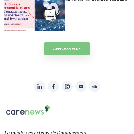
AFFICHER PLUS
LinkedIn
Facebook
Instagram
YouTube
Soundcloud
Suivez-
nous
Carenews,
sur:
Le
média
des
Le média
des acteurs
de l'engagement