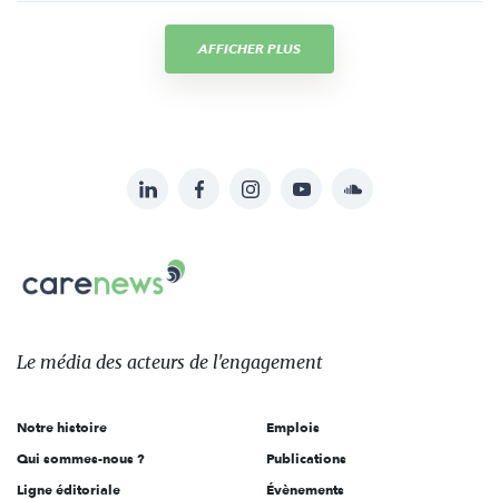
AFFICHER PLUS
LinkedIn
Facebook
Instagram
YouTube
Soundcloud
Suivez-
nous
Carenews,
sur:
Le
média
des
Le média
des acteurs
de l'engagement
acteurs
de
Notre histoire
Emplois
l'engagement
Qui sommes-nous ?
Publications
Ligne éditoriale
Évènements