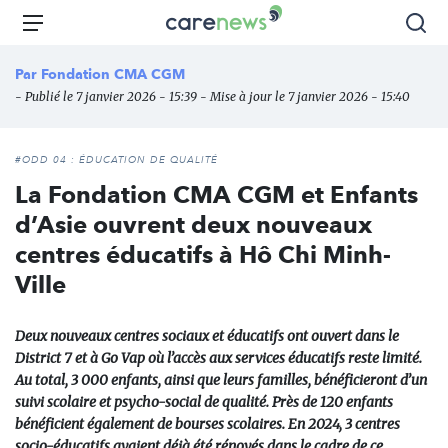
Aller
Carenews,
Menu
Rec
au
Le
contenu
média
Par
Fondation CMA CGM
principal
des
- Publié le 7 janvier 2026 - 15:39 - Mise à jour le 7 janvier 2026 - 15:40
acteurs
de
l'engagement
#ODD 04 : ÉDUCATION DE QUALITÉ
La Fondation CMA CGM et Enfants
d’Asie ouvrent deux nouveaux
centres éducatifs à Hô Chi Minh-
Ville
Deux nouveaux centres sociaux et éducatifs ont ouvert dans le
District 7 et à Go Vap où l’accès aux services éducatifs reste limité.
Au total, 3 000 enfants, ainsi que leurs familles, bénéficieront d’un
suivi scolaire et psycho-social de qualité. Près de 120 enfants
bénéficient également de bourses scolaires. En 2024, 3 centres
socio-éducatifs avaient déjà été rénovés dans le cadre de ce