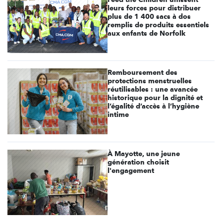
leurs forces pour distribuer
plus de 1 400 sacs à dos
remplis de produits essentiels
aux enfants de Norfolk
Remboursement des
protections menstruelles
réutilisables : une avancée
historique pour la dignité et
l’égalité d’accès à l’hygiène
intime
À Mayotte, une jeune
génération choisit
l'engagement