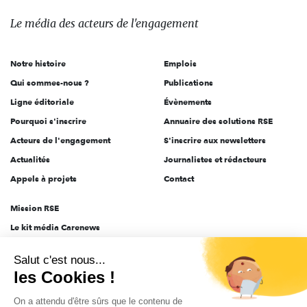
média
des
Le média
des acteurs
de l'engagement
acteurs
de
Notre histoire
Emplois
l'engagement
Qui sommes-nous ?
Publications
Ligne éditoriale
Évènements
Pourquoi s'inscrire
Annuaire des solutions RSE
Acteurs de l'engagement
S'inscrire aux newsletters
Actualités
Journalistes et rédacteurs
Appels à projets
Contact
Mission RSE
Le kit média Carenews
Groupe AEF
Salut c'est nous...
AEF info
les Cookies !
Novethic
On a attendu d'être sûrs que le contenu de
PRODURABLE