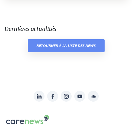
Dernières actualités
RETOURNER À LA LISTE DES NEWS
LinkedIn
Facebook
Instagram
YouTube
Soundcloud
Suivez-
nous
Carenews,
sur:
Le