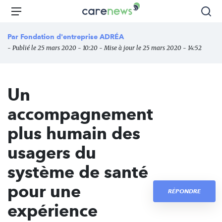
Aller
Carenews,
Menu
Rec
au
Le
contenu
média
Par
Fondation d'entreprise ADRÉA
principal
des
- Publié le 25 mars 2020 - 10:20 - Mise à jour le 25 mars 2020 - 14:52
acteurs
de
l'engagement
Un
accompagnement
plus humain des
usagers du
système de santé
pour une
RÉPONDRE
expérience