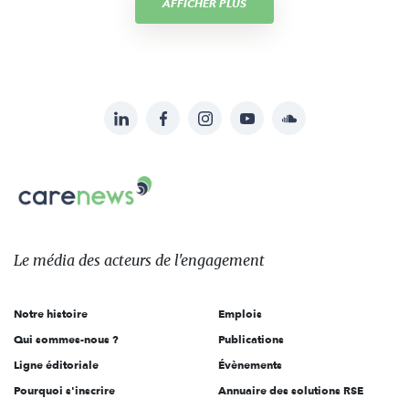
AFFICHER PLUS
LinkedIn
Facebook
Instagram
YouTube
Soundcloud
Suivez-
nous
Carenews,
sur:
Le
média
des
Le média
des acteurs
de l'engagement
acteurs
de
Notre histoire
Emplois
l'engagement
Qui sommes-nous ?
Publications
Ligne éditoriale
Évènements
Pourquoi s'inscrire
Annuaire des solutions RSE