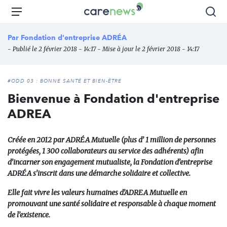
Aller
Carenews,
Menu
Rec
au
Le
contenu
média
Par
Fondation d'entreprise ADRÉA
principal
des
- Publié le 2 février 2018 - 14:17 - Mise à jour le 2 février 2018 - 14:17
acteurs
de
l'engagement
#ODD 03 : BONNE SANTÉ ET BIEN-ÊTRE
Bienvenue à Fondation d'entreprise
ADREA
Créée en 2012 par
ADRÉA Mutuelle
(plus d’ 1 million de personnes
protégées, 1 300 collaborateurs au service des adhérents) afin
d’incarner son engagement mutualiste, la
Fondation d’entreprise
ADRÉA
s’inscrit dans une démarche solidaire et collective.
Elle fait vivre les valeurs humaines d’ADREA Mutuelle en
promouvant une santé solidaire et responsable à chaque moment
de l’existence.