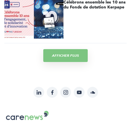
Célébrons ensemble les 10 ans
du Fonds de dotation Kerpape
AFFICHER PLUS
LinkedIn
Facebook
Instagram
YouTube
Soundcloud
Suivez-
nous
Carenews,
sur:
Le
média