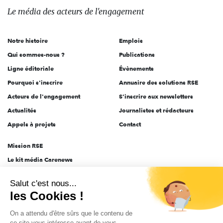
des
Le média
des acteurs
de l'engagement
acteurs
de
Notre histoire
Emplois
l'engagement
Qui sommes-nous ?
Publications
Ligne éditoriale
Évènements
Pourquoi s'inscrire
Annuaire des solutions RSE
Acteurs de l'engagement
S'inscrire aux newsletters
Actualités
Journalistes et rédacteurs
Appels à projets
Contact
Mission RSE
Le kit média Carenews
Groupe AEF
Salut c'est nous...
AEF info
les Cookies !
Novethic
On a attendu d'être sûrs que le contenu de
PRODURABLE
ce site vous intéresse avant de vous