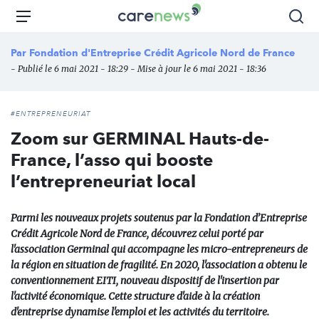
Aller
Carenews,
Menu
Rec
au
Le
contenu
média
Par
Fondation d'Entreprise Crédit Agricole Nord de France
principal
des
- Publié le 6 mai 2021 - 18:29 - Mise à jour le 6 mai 2021 - 18:36
acteurs
de
l'engagement
#ENTREPRENEURIAT
Zoom sur GERMINAL Hauts-de-
France, l’asso qui booste
l’entrepreneuriat local
Parmi les nouveaux projets soutenus par la Fondation d’Entreprise
Crédit Agricole Nord de France, découvrez celui porté par
l'association Germinal qui accompagne les micro-entrepreneurs de
la région en situation de fragilité. En 2020, l'association a obtenu le
conventionnement EITI, nouveau dispositif de l'insertion par
l'activité économique. Cette structure d'aide à la création
d'entreprise dynamise l'emploi et les activités du territoire.