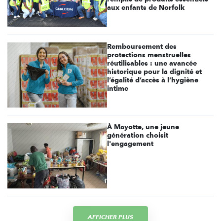
aux enfants de Norfolk
Remboursement des
protections menstruelles
réutilisables : une avancée
historique pour la dignité et
l’égalité d’accès à l’hygiène
intime
À Mayotte, une jeune
génération choisit
l'engagement
AFFICHER PLUS