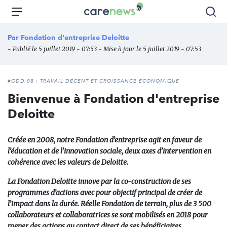
Aller
Carenews,
Menu
Rec
au
Le
contenu
média
Par
Fondation d'entreprise Deloitte
principal
des
- Publié le 5 juillet 2019 - 07:53 - Mise à jour le 5 juillet 2019 - 07:53
acteurs
de
l'engagement
#ODD 08 : TRAVAIL DÉCENT ET CROISSANCE ÉCONOMIQUE
Bienvenue à Fondation d'entreprise
Deloitte
Créée en 2008, notre Fondation d’entreprise agit en faveur de
l’éducation et de l’innovation sociale, deux axes d’intervention en
cohérence avec les valeurs de Deloitte.
La Fondation Deloitte innove par la co-construction de ses
programmes d’actions avec pour objectif principal de créer de
l’impact dans la durée. Réelle Fondation de terrain, plus de 3 500
collaborateurs et collaboratrices se sont mobilisés en 2018 pour
mener des actions au contact direct de ses bénéficiaires.