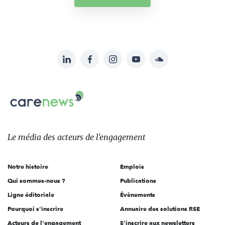
LinkedIn
Facebook
Instagram
YouTube
Soundcloud
Suivez-
nous
Carenews,
sur:
Le
média
des
Le média
des acteurs
de l'engagement
acteurs
de
Notre histoire
Emplois
l'engagement
Qui sommes-nous ?
Publications
Ligne éditoriale
Évènements
Pourquoi s'inscrire
Annuaire des solutions RSE
Acteurs de l'engagement
S'inscrire aux newsletters