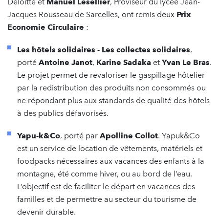
Deloitte et
Manuel Lesellier
, Proviseur du lycée Jean-
Jacques Rousseau de Sarcelles, ont remis deux
Prix
Economie Circulaire
:
Les hôtels solidaires - Les collectes solidaires
,
porté
Antoine Janot
,
Karine Sadaka
et
Yvan Le Bras
.
Le projet permet de revaloriser le gaspillage hôtelier
par la redistribution des produits non consommés ou
ne répondant plus aux standards de qualité des hôtels
à des publics défavorisés.
Yapu-k&Co
, porté par
Apolline Collot
. Yapuk&Co
est un service de location de vêtements, matériels et
foodpacks nécessaires aux vacances des enfants à la
montagne, été comme hiver, ou au bord de l’eau.
L’objectif est de faciliter le départ en vacances des
familles et de permettre au secteur du tourisme de
devenir durable.