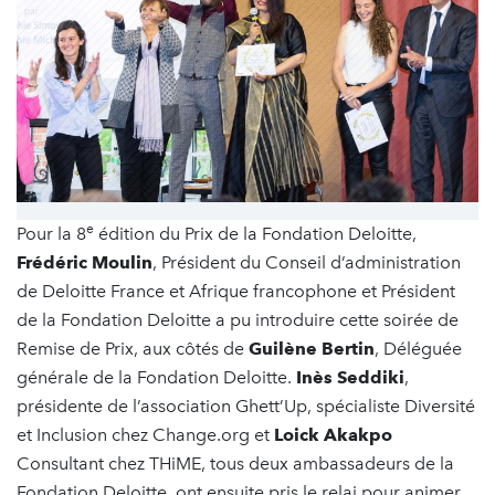
e
Pour la 8
édition du Prix de la Fondation Deloitte,
Frédéric Moulin
, Président du Conseil d’administration
de Deloitte France et Afrique francophone et Président
de la Fondation Deloitte a pu introduire cette soirée de
Remise de Prix, aux côtés de
Guilène Bertin
, Déléguée
générale de la Fondation Deloitte.
Inès Seddiki
,
présidente de l’association Ghett’Up, spécialiste Diversité
et Inclusion chez Change.org et
Loick Akakpo
Consultant chez THiME, tous deux ambassadeurs de la
Fondation Deloitte, ont ensuite pris le relai pour animer