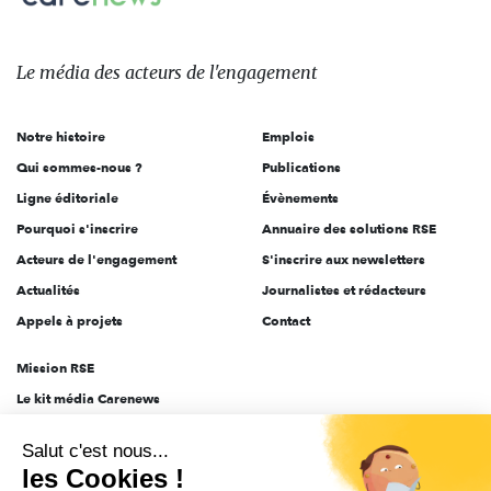
Le
média
des
Le média
des acteurs
de l'engagement
acteurs
de
Notre histoire
Emplois
l'engagement
Qui sommes-nous ?
Publications
Ligne éditoriale
Évènements
Pourquoi s'inscrire
Annuaire des solutions RSE
Acteurs de l'engagement
S'inscrire aux newsletters
Actualités
Journalistes et rédacteurs
Appels à projets
Contact
Mission RSE
Le kit média Carenews
Groupe AEF
Salut c'est nous...
AEF info
les Cookies !
Novethic