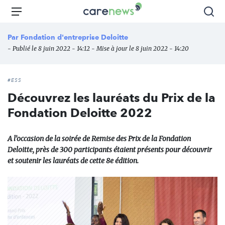
Aller
Carenews,
Menu
Rec
au
Le
contenu
média
Par
Fondation d'entreprise Deloitte
principal
des
- Publié le 8 juin 2022 - 14:12 - Mise à jour le 8 juin 2022 - 14:20
acteurs
de
l'engagement
#ESS
Découvrez les lauréats du Prix de la
Fondation Deloitte 2022
A l’occasion de la soirée de Remise des Prix de la Fondation
Deloitte, près de 300 participants étaient présents pour découvrir
et soutenir les lauréats de cette 8e édition.