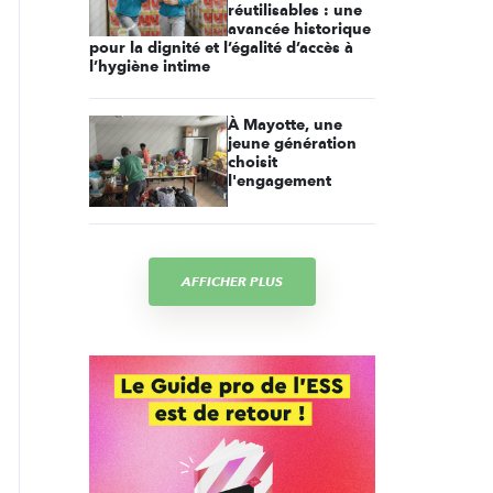
réutilisables : une
avancée historique
pour la dignité et l’égalité d’accès à
l’hygiène intime
À Mayotte, une
jeune génération
choisit
l'engagement
AFFICHER PLUS