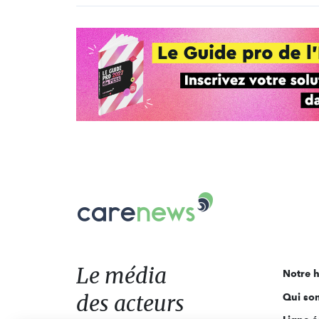
Carenews,
Le
média
des
acteurs
Le média
Notre h
de
des acteurs
Qui so
l'engagement