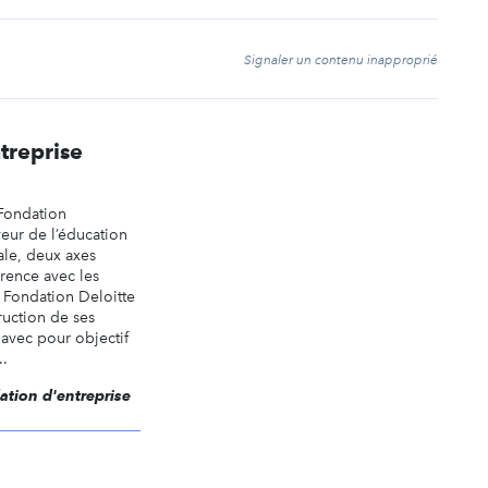
t
Signaler un contenu inapproprié
treprise
Fondation
veur de l’éducation
ale, deux axes
rence avec les
a Fondation Deloitte
ruction de ses
avec pour objectif
..
dation d'entreprise