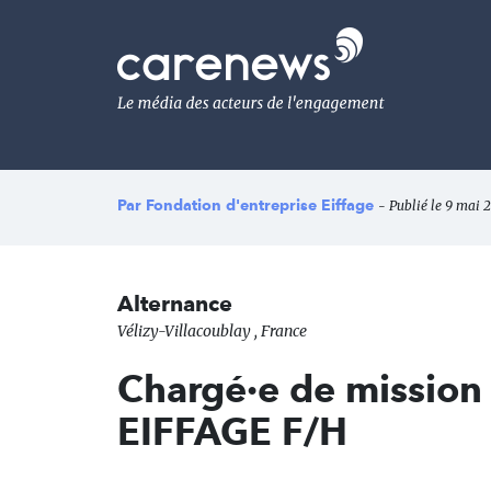
Aller
au
Carenews,
contenu
Le
principal
média
des
acteurs
de
l'engagement
Par
Fondation d'entreprise Eiffage
- Publié le 9 mai 
Alternance
Vélizy-Villacoublay , France
Chargé·e de mission 
EIFFAGE F/H