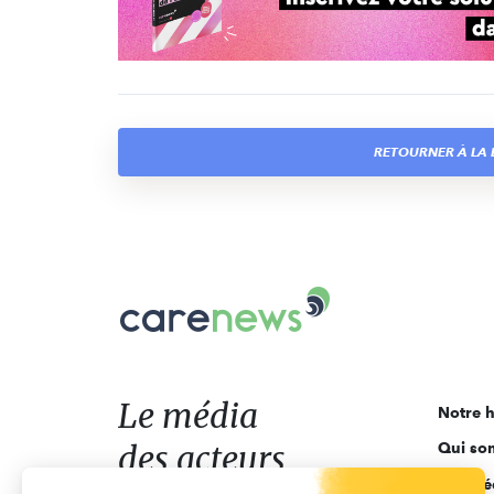
RETOURNER À LA L
Carenews,
Le
média
des
acteurs
Le média
Notre h
de
des acteurs
Qui so
l'engagement
Ligne é