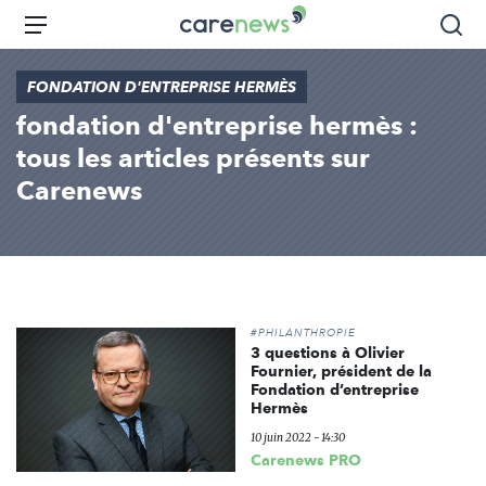
Aller
Carenews,
Menu
Rec
au
Le
contenu
média
FONDATION D'ENTREPRISE HERMÈS
principal
des
fondation d'entreprise hermès :
acteurs
de
tous les articles présents sur
l'engagement
Carenews
#PHILANTHROPIE
3 questions à Olivier
Fournier, président de la
Fondation d’entreprise
Hermès
10 juin 2022 - 14:30
Carenews PRO