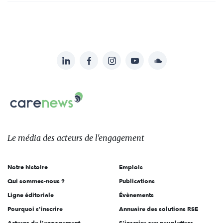
LinkedIn
Facebook
Instagram
YouTube
Soundcloud
Suivez-
nous
Carenews,
sur:
Le
média
des
Le média
des acteurs
de l'engagement
acteurs
de
Notre histoire
Emplois
l'engagement
Qui sommes-nous ?
Publications
Ligne éditoriale
Évènements
Pourquoi s'inscrire
Annuaire des solutions RSE
Acteurs de l'engagement
S'inscrire aux newsletters