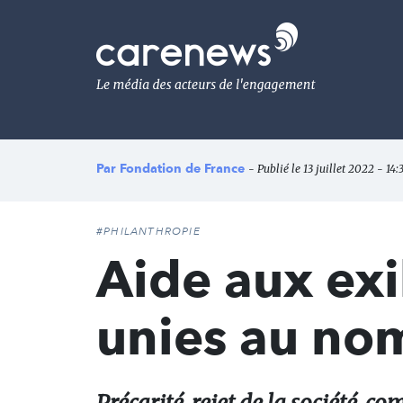
Aller
au
Carenews,
contenu
Le
principal
média
des
acteurs
de
l'engagement
Par
Fondation de France
- Publié le 13 juillet 2022 - 14:
#PHILANTHROPIE
Aide aux exi
unies au nom