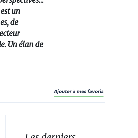
 perspectives…
 est un
es, de
secteur
de. Un élan de
Ajouter à mes favoris
Les derniers