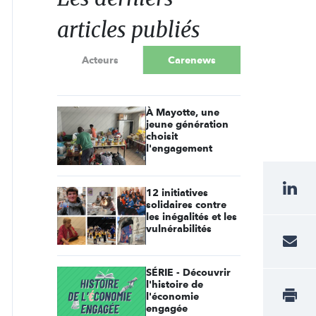
articles publiés
Acteurs
Carenews
À Mayotte, une
jeune génération
choisit
l'engagement
12 initiatives
solidaires contre
les inégalités et les
vulnérabilités
SÉRIE - Découvrir
l'histoire de
l'économie
engagée