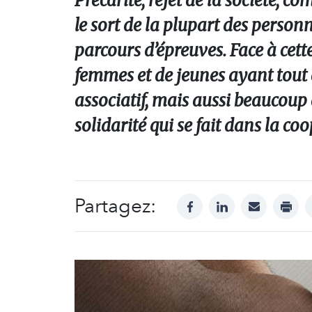
Précarité, rejet de la société, 
le sort de la plupart des person
parcours d’épreuves. Face à cett
femmes et de jeunes ayant tout q
associatif, mais aussi beaucoup 
solidarité qui se fait dans la co
Partagez:
facebook
linkedin
mail
print