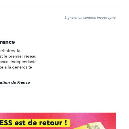
t
Signaler un contenu inapproprié
France
rritoires, la
st le premier réseau
rance. Indépendante
âce à la générosité
dation de France