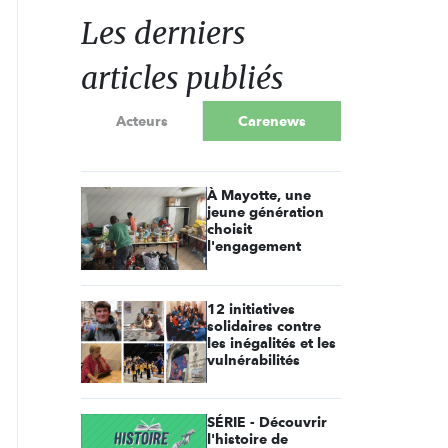
Les derniers
articles publiés
Acteurs
Carenews
À Mayotte, une
jeune génération
choisit
l'engagement
12 initiatives
solidaires contre
les inégalités et les
vulnérabilités
SÉRIE - Découvrir
l'histoire de