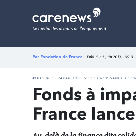
Aller
au
Carenews,
contenu
Le
principal
média
des
acteurs
de
l'engagement
Par
Fondation de France
- Publié le 5 juin 2019 - 09:11 
#ODD 08 : TRAVAIL DÉCENT ET CROISSANCE ÉC
Fonds à impa
France lance