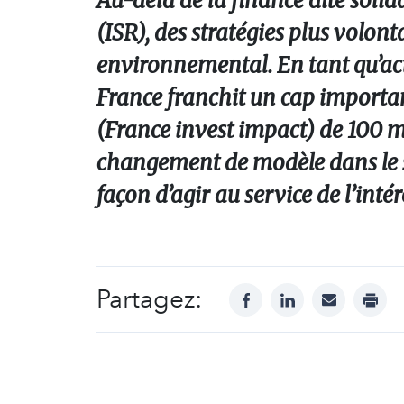
Au-delà de la finance dite soli
(ISR), des stratégies plus volon
environnemental. En tant qu’act
France franchit un cap importan
(France invest impact) de 100 mi
changement de modèle dans le se
façon d’agir au service de l’intér
Partagez:
facebook
linkedin
mail
print