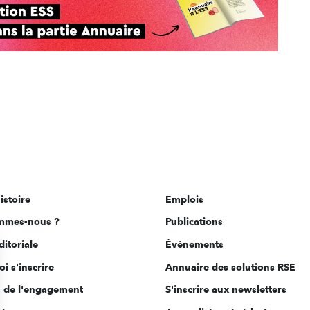
istoire
Emplois
mmes-nous ?
Publications
ditoriale
Évènements
i s'inscrire
Annuaire des solutions RSE
s de l'engagement
S'inscrire aux newsletters