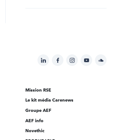
LinkedIn
Facebook
Instagram
YouTube
Soundcloud
Suivez-
nous
sur:
Mission RSE
Le kit média Carenews
Groupe AEF
AEF info
Novethic