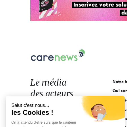
Carenews,
Le
média
des
acteurs
Le média
Notre h
de
des acteurs
Qui so
l'engagement
Ligne é
de l'engagement
Salut c'est nous...
Pourquo
les Cookies !
Acteur
On a attendu d'être sûrs que le contenu